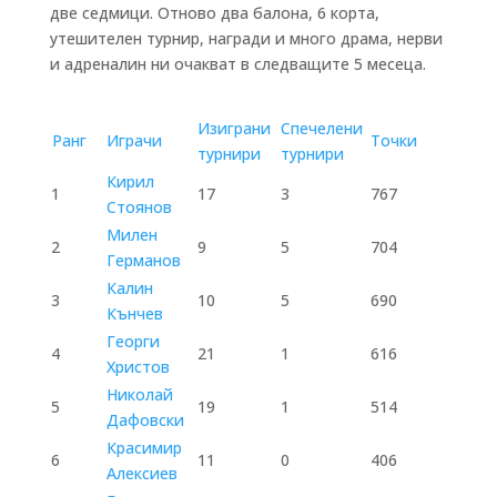
две седмици. Отново два балона, 6 корта,
утешителен турнир, награди и много драма, нерви
и адреналин ни очакват в следващите 5 месеца.
Изиграни
Спечелени
Ранг
Играчи
Точки
турнири
турнири
Кирил
1
17
3
767
Стоянов
Милен
2
9
5
704
Германов
Калин
3
10
5
690
Кънчев
Георги
4
21
1
616
Христов
Николай
5
19
1
514
Дафовски
Красимир
6
11
0
406
Алексиев