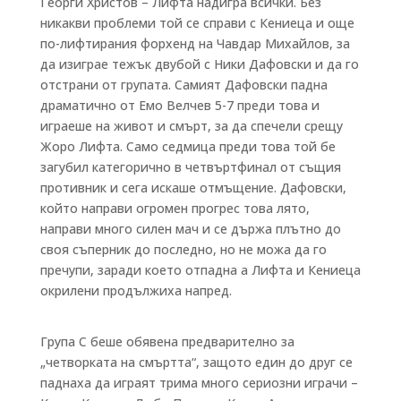
Георги Христов – Лифта надигра всички. Без
никакви проблеми той се справи с Кениеца и още
по-лифтирания форхенд на Чавдар Михайлов, за
да изиграе тежък двубой с Ники Дафовски и да го
отстрани от групата. Самият Дафовски падна
драматично от Емо Велчев 5-7 преди това и
играеше на живот и смърт, за да спечели срещу
Жоро Лифта. Само седмица преди това той бе
загубил категорично в четвъртфинал от същия
противник и сега искаше отмъщение. Дафовски,
който направи огромен прогрес това лято,
направи много силен мач и се държа плътно до
своя съперник до последно, но не можа да го
пречупи, заради което отпадна а Лифта и Кениеца
окрилени продължиха напред.
Група С беше обявена предварително за
„четворката на смъртта“, защото един до друг се
паднаха да играят трима много сериозни играчи –