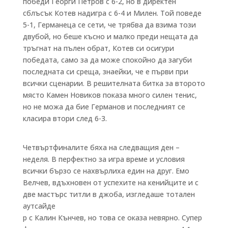
победи Георги Петров с 6-2, но в директен
сблъсък Котев надигра с 6-4 и Милен. Той поведе
5-1, Германеца се сети, че трябва да взима този
двубой, но беше късно и малко преди нещата да
тръгнат на пълен обрат, Котев си осигури
победата, само за да може спокойно да загуби
последната си среща, знаейки, че е първи при
всички сценарии. В решителната битка за второто
място Камен Новиков показа много силен тенис,
но не можа да бие Германов и последният се
класира втори след 6-3.
Четвъртфиналите бяха на следващия ден –
неделя. В перфектно за игра време и условия
всички бързо се нахвърлиха един на друг. Емо
Велчев, вдъхновен от успехите на кенийците и с
две мастърс титли в джоба, изгледаше тотален
аутсайде
р с Калин Кънчев, но това се оказа невярно. Супер