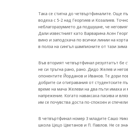
Така се стигна до четвъртфиналите. Още п
водеха с 5-2 над Георгиев и Козалиев. Точ
неблагоразумието да подшушне, че неговият
Дали известният като Варварина Асен Георги
вино и заподскача по всички линии на корт
в полза на сингъл шампионите от тази зима 
Във вторият четвъртфинал резултатът бе с
не си тръгна рано, рано. Дидо Желев и нег
опонентите Йорданов и Иванов. Те дори пов
добрите си отигравания от студентските п
време на мача Желеви на два пъти имаха и 
напрежение. Когато наваксаха пасива и вля
им се почувства доста по-спокоен и спечел
В четвъртфинал номер 3 младите Сашо Нико
школа Цецо Цветанов и П. Павлов. Не се зна