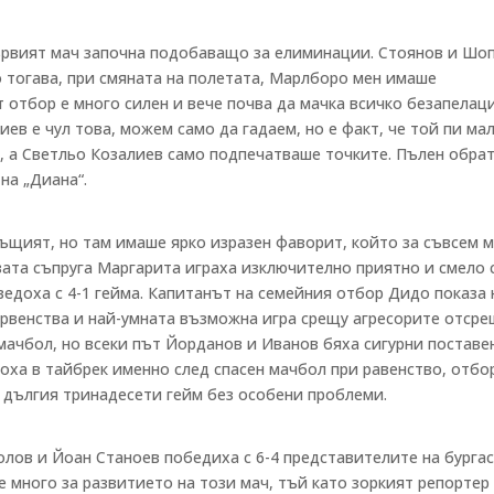
ървият мач започна подобаващо за елиминации. Стоянов и Шо
но тогава, при смяната на полетата, Марлборо мен имаше
 отбор е много силен и вече почва да мачка всичко безапелац
ев е чул това, можем само да гадаем, но е факт, че той пи ма
а, а Светльо Козалиев само подпечатваше точките. Пълен обрат
на „Диана“.
ъщият, но там имаше ярко изразен фаворит, който за съвсем 
овата съпруга Маргарита играха изключително приятно и смело
едоха с 4-1 гейма. Капитанът на семейния отбор Дидо показа 
ървенства и най-умната възможна игра срещу агресорите отсре
мачбол, но всеки път Йорданов и Иванов бяха сигурни поставе
зоха в тайбрек именно след спасен мачбол при равенство, отбо
и дългия тринадесети гейм без особени проблеми.
лов и Йоан Станоев победиха с 6-4 представителите на бурга
е много за развитието на този мач, тъй като зоркият репортер