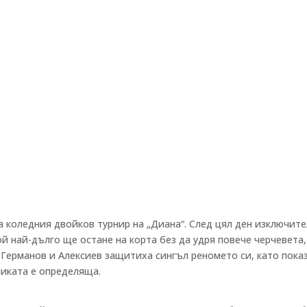
 коледния двойков турнир на „Диана“. След цял ден изключит
й най-дълго ще остане на корта без да удря повече черчевета,
 Германов и Алексиев защитиха сингъл реномето си, като пока
никата е определяща.