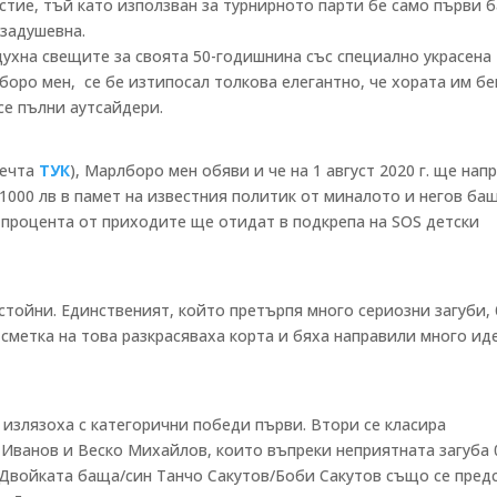
стие, тъй като използван за турнирното парти бе само първи б
 задушевна.
ухна свещите за своята 50-годишнина със специално украсена
боро мен, се бе изтипосал толкова елегантно, че хората им б
се пълни аутсайдери.
речта
ТУК
), Марлборо мен обяви и че на 1 август 2020 г. ще нап
 1000 лв в памет на известния политик от миналото и негов ба
 процента от приходите ще отидат в подкрепа на SOS детски
стойни. Единственият, който претърпя много сериозни загуби,
сметка на това разкрасяваха корта и бяха направили много ид
 излязоха с категорични победи първи. Втори се класира
Иванов и Веско Михайлов, които въпреки неприятната загуба 
. Двойката баща/син Танчо Сакутов/Боби Сакутов също се пред