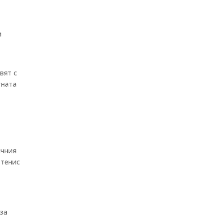
и
вят с
тната
ичния
 тенис
 за