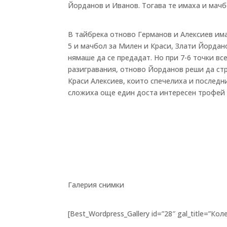
Йорданов и Иванов. Тогава те имаха и мачб
В тайбрека отново Германов и Алексиев имах
5 и мачбол за Милен и Краси, Злати Йордан
нямаше да се предадат. Но при 7-6 точки вс
разигравания, отново Йорданов реши да стр
Краси Алексиев, които спечелиха и последни
сложиха още един доста интересен трофей в
Галерия снимки
[Best_Wordpress_Gallery id=”28″ gal_title=”Ко