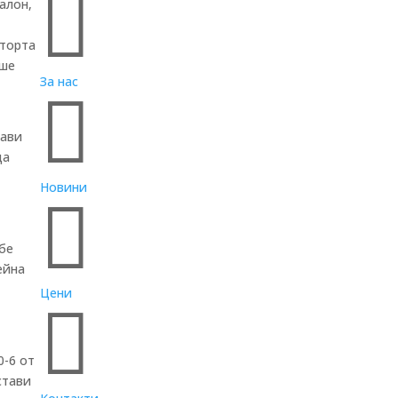

алон,
 торта
еше
За нас

рави
ща
Новини

 бе
ейна
Цени

0-6 от
стави