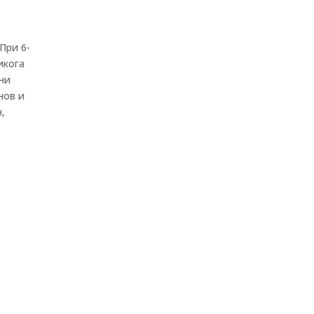
При 6-
икога
лни
нов и
,