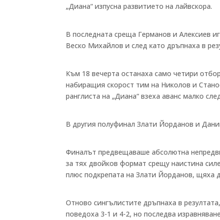
„Диана“ изпусна развитието на лайвскора.
В последната среща Германов и Алексиев и
Веско Михайлов и след като дръпнаха в рез
Към 18 вечерта останаха само четири отбора
набиращия скорост тим на Николов и Стано
ранглиста на „Диана“ взеха аванс малко сле
В другия полуфинал Злати Йорданов и Дании
Финалът предвещаваше абсолютна непредви
за тях двойков формат срещу наистина сил
плюс подкрепата на Злати Йорданов, щяха 
Отново сингълистите дръпнаха в резултата,
поведоха 3-1 и 4-2, но последва изравняване