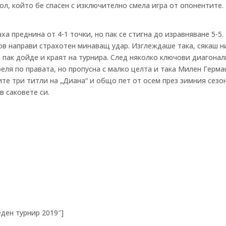
ол, който бе спасен с изключително смела игра от опонентите.
а преднина от 4-1 точки, но пак се стигна до изравняване 5-5. 
ов направи страхотен минаващ удар. Изглеждаше така, сякаш н
е пак дойде и краят на турнира. След няколко ключови диагона
еля по правата, но пропусна с малко целта и така Милен Герма
те три титли на „Диана“ и общо пет от осем през зимния сезон
 саковете си.
леден турнир 2019″]