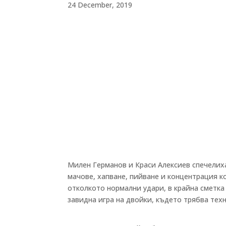
24 December, 2019
Милен Германов и Краси Алексиев спечелиха
мачове, хапване, пийване и концентрация ко
отколкото нормални удари, в крайна сметка
завидна игра на двойки, където трябва тех