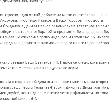
ьо Димитров напуснаха турнира.
интересно. Един от най-добрите ни малки състезатели – Сашо
 Андонова, плюс Тишо Казаков и Васко Тодоров, плюс доста
 Йорданов и Даниил Иванов се намираха в тази група. Първи 
обеди, но вторият отбор, който продължи, бе след една побе
Станоев. Те спечелиха срещу Андонова и Котев със 7-5, но заг
алка преднина двамата се класираха пред останалите два отбора
е като резерва Цецо Цветанов и П. Павлов се класираха първи 
 семейство Желеви, които танцуваха по корта.
ещнаха отпор, но победиха всички. Решителният мач за второт
Шопов срещу Георги Георгиев-Пърси и Димитър Димитров. На к
ден двубой, който да реши всички четвъртфиналисти, но това 
епард победиха с 6-0.