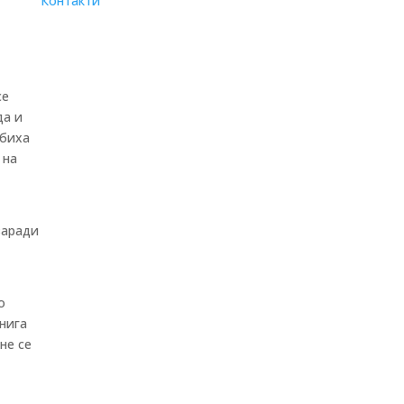
Контакти
се
да и
убиха
 на
заради
о
нига
не се