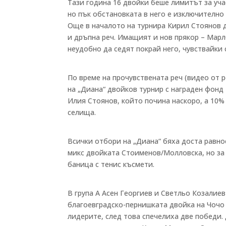
Тази година 16 двойки беше лимитът за уча
но пък обстановката в него е изключително
Още в началото на турнира Кирил Стоянов д
и дръпна реч. Имащият и нов прякор – Марл
неудобно да седят покрай него, чувствайки 
По време на прочувствената реч (видео от 
на „Диана“ двойков турнир с награден фонд
Илия Стоянов, който почина наскоро, а 10%
селища.
Всички отбори на „Диана“ бяха доста равно
микс двойката Стоименов/Молловска, но за 
баница с тенис късмети.
В група А Асен Георгиев и Светльо Козалиев
благоевградско-пернишката двойка на Чочо 
лидерите, след това спечелиха две победи