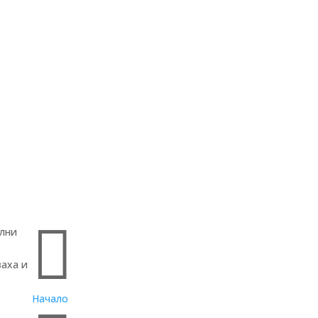
Бързи връзки

елни
заха и
Начало