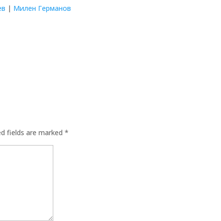
ев
|
Милен Германов
ed fields are marked
*