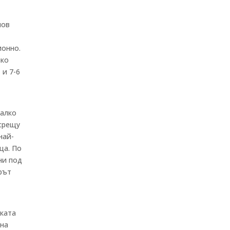
пов
ионно.
лко
 и 7-6
малко
 срещу
най-
ща. По
ни под
рът
ската
 на