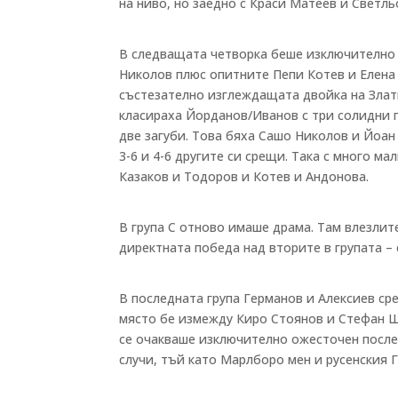
на ниво, но заедно с Краси Матеев и Светл
В следващата четворка беше изключително 
Николов плюс опитните Пепи Котев и Елена
състезателно изглеждащата двойка на Злати
класираха Йорданов/Иванов с три солидни п
две загуби. Това бяха Сашо Николов и Йоан 
3-6 и 4-6 другите си срещи. Така с много м
Казаков и Тодоров и Котев и Андонова.
В група С отново имаше драма. Там влезлит
директната победа над вторите в групата –
В последната група Германов и Алексиев ср
място бе измежду Киро Стоянов и Стефан 
се очакваше изключително ожесточен после
случи, тъй като Марлборо мен и русенския Г