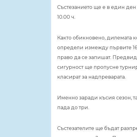
Състезанието ще е в един ден 
10.00 ч.
Както обикновено, дилемата к
определи измежду първите 16 
право да се запишат. Предвид 
сигурност ще пропусне турнира
класират за надпреварата.
Именно заради късия сезон, т
пада до три.
Състезателите ще бъдат разпре