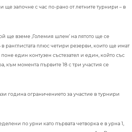
и ще започне с час по-рано от летните турнири – в
ой ще вземе ‚Големия шлем‘ на лятото ще се
в ранглистата плюс четири резерви, които ще имат
поне един контузен състезател и един, който със
, към момента първите 18 с три участия се
ази година ограничението за участие в турнири
делени по урни като първата четворка е в урна 1,