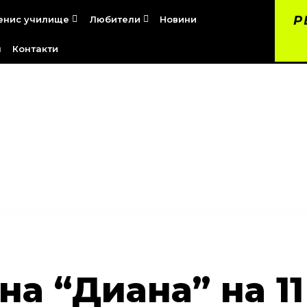
Р
енис училище
Любители
Новини


я
Контакти
на “Диана” на 1