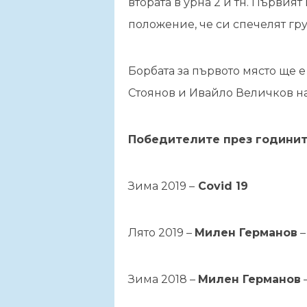
втората в урна 2 и тн. Първият
положение, че си спечелят гру
Борбата за първото място ще е
Стоянов и Ивайло Величков на
Победителите през годинит
Зима 2019 –
Covid 19
Лято 2019 –
Милен Германов
–
Зима 2018 –
Милен Германов
–