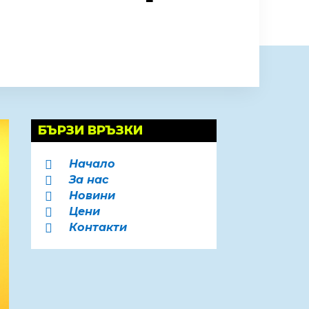
БЪРЗИ ВРЪЗКИ
Начало

За нас

Новини

Цени

Контакти
