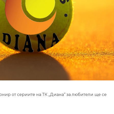
рнир от сериите на ТК „Диана“ за любители ще се