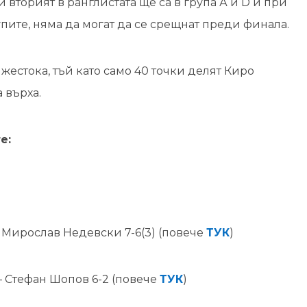
 и вторият в ранглистата ще са в група А и D и при
пите, няма да могат да се срещнат преди финала.
 жестока, тъй като само 40 точки делят Киро
 върха.
е:
 Мирослав Недевски 7-6(3) (повече
ТУК
)
 Стефан Шопов 6-2 (повече
ТУК
)