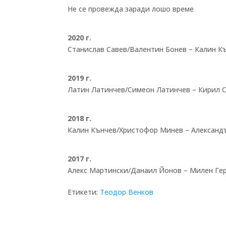
Не се провежда заради лошо време
2020 г.
Станислав Савев/Валентин Бонев – Калин Къ
2019 г.
Латин Латинчев/Симеон Латинчев – Кирил С
2018 г.
Калин Кънчев/Христофор Минев – Александъ
2017 г.
Алекс Мартински/Данаил Йонов – Милен Гер
Етикети:
Теодор Венков