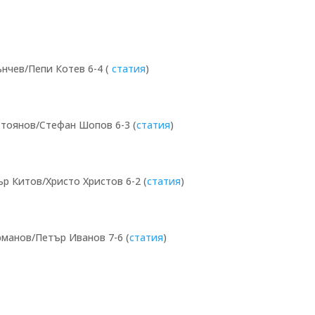
нчев/Пепи Котев 6-4 (
статия
)
тоянов/Стефан Шопов 6-3 (
статия
)
р Китов/Христо Христов 6-2 (
статия
)
манов/Петър Иванов 7-6 (
статия
)