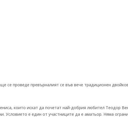
/ ще се проведе превърналият се във вече традиционен двойко
тениса, които искат да почетат най-добрия любител Теодор Ве
ни. Условието е един от участниците да е аматьор. Няма огран