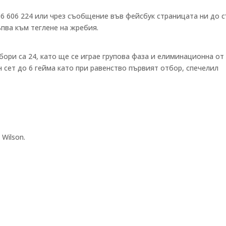
96 606 224 или чрез съобщение във фейсбук страницата ни до 
тъпва към теглене на жребия.
ори са 24, като ще се играе групова фаза и елиминационна от
сет до 6 гейма като при равенство първият отбор, спечелил
 Wilson.