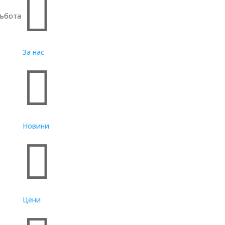

събота
За нас

Новини

Цени