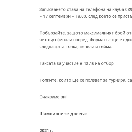
Записването става на телефона на клуба 08
– 17 септември – 18,00, след което се прис
Побързайте, защото максималният брой отб
четвъртфинали напред. Форматът ще е един 
следващата точка, печели и гейма.
Таксата за участие е 40 лв на отбор.
Топките, които ще се ползват за турнира, са
Очакваме ви!
Шампионите досега:
2021 г.