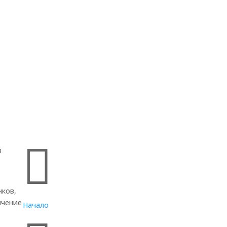
Бързи връзки

в
нков,
ичение
Начало