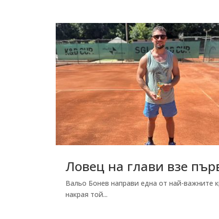
Ловец на глави взе пър
Вальо Бонев направи една от най-важните к
накрая той...