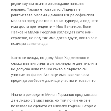
редки случаи всичко изглеждаше напълно
наравно. Такова е това лято. Лидерът е
ранглистата Мартин Даманоя избра софийския
маратон пред участие в тенис турнира, а под него
има доста претенденти – Иво Величков, Боян
Петков и Милен Георгиев изглеждат като най-
сериозни, но под тях има доста други, които са в
позиция за изненада.
Както се вижда, по долу Марк Хаджижеков е
сложи във витрината си последните две титли и
не допусна нова грешка както в първото си
участие на финал. Все още има няколко часа
преди да разберем дали ще участва и това лято.
Иначе в рекордите Милен Германов продължава
да е лидер с 8 мастърса, но той почти не се е
появявал на сцената от няколко години. Втори е