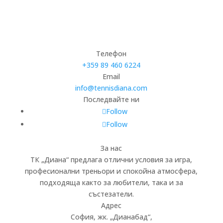
Телефон
+359 89 460 6224­
Email
info@tennisdiana.com
Последвайте ни
Follow
Follow
За нас
ТК „Диана“ предлага отлични условия за игра,
професионални треньори и спокойна атмосфера,
подходяща както за любители, така и за
състезатели.
Адрес
София, жк.
„
Дианабад
“
,