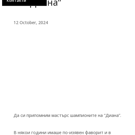
на “Диана”
Контакти
12 October, 2024
Да си припомним мастърс шампионите на “Диана”.
В някои години имаше по-изявен фаворит и в