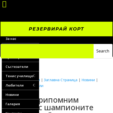

РЕЗЕРВИРАЙ КОРТ
За нас
Цени
Треньори
Състезатели
Тенис училище
C
Водещи новини
|
Заглавна Страница
|
Новини
|
Любители
Новини любители
C
Новини
Да си припомним
Галерия
мастърс шампионите