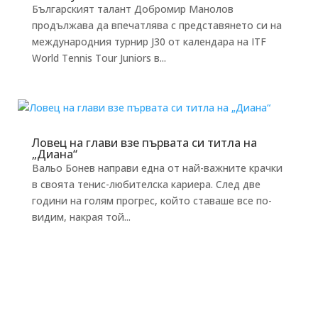
Българският талант Добромир Манолов
продължава да впечатлява с представянето си на
международния турнир J30 от календара на ITF
World Tennis Tour Juniors в...
Ловец на глави взе първата си титла на
„Диана“
Вальо Бонев направи една от най-важните крачки
в своята тенис-любителска кариера. След две
години на голям прогрес, който ставаше все по-
видим, накрая той...