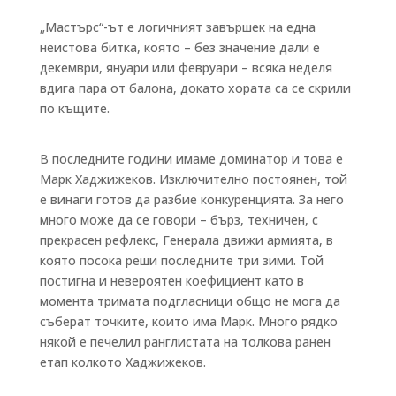
„Мастърс“-ът е логичният завършек на една
неистова битка, която – без значение дали е
декември, януари или февруари – всяка неделя
вдига пара от балона, докато хората са се скрили
по къщите.
В последните години имаме доминатор и това е
Марк Хаджижеков. Изключително постоянен, той
е винаги готов да разбие конкуренцията. За него
много може да се говори – бърз, техничен, с
прекрасен рефлекс, Генерала движи армията, в
която посока реши последните три зими. Той
постигна и невероятен коефициент като в
момента тримата подгласници общо не мога да
съберат точките, които има Марк. Много рядко
някой е печелил ранглистата на толкова ранен
етап колкото Хаджижеков.