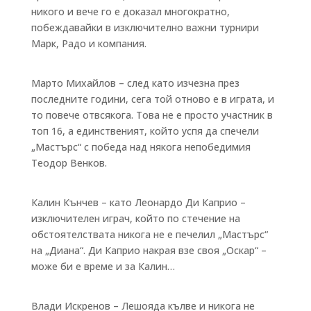
никого и вече го е доказал многократно,
побеждавайки в изключително важни турнири
Марк, Радо и компания.
Марто Михайлов – след като изчезна през
последните години, сега той отново е в играта, и
то повече отвсякога. Това не е просто участник в
топ 16, а единственият, който успя да спечели
„Мастърс“ с победа над някога непобедимия
Теодор Венков.
Калин Кънчев – като Леонардо Ди Каприо –
изключителен играч, който по стечение на
обстоятелствата никога не е печелил „Мастърс“
на „Диана“. Ди Каприо накрая взе своя „Оскар“ –
може би е време и за Калин…
Влади Искренов – Лешояда кълве и никога не