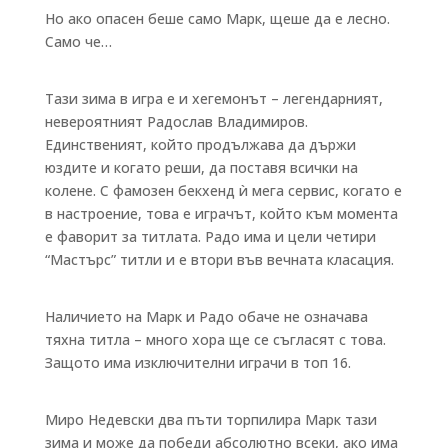
Но ако опасен беше само Марк, щеше да е лесно.
Само че…
Тази зима в игра е и хегемонът – легендарният,
невероятният Радослав Владимиров.
Единственият, който продължава да държи
юздите и когато реши, да поставя всички на
колене. С фамозен бекхенд ѝ мега сервис, когато е
в настроение, това е играчът, който към момента
е фаворит за титлата. Радо има и цели четири
“Мастърс” титли и е втори във вечната класация.
Наличието на Марк и Радо обаче не означава
тяхна титла – много хора ще се съгласят с това.
Защото има изключителни играчи в топ 16.
Миро Недевски два пъти торпилира Марк тази
зима и може да победи абсолютно всеки, ако има