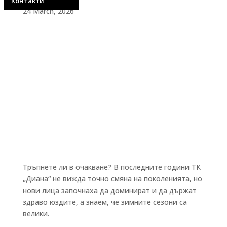
Контакти
24 March, 2026
Тръпнете ли в очакване? В последните години ТК
„Диана“ не вижда точно смяна на поколенията, но
нови лица започнаха да доминират и да държат
здраво юздите, а знаем, че зимните сезони са
велики.