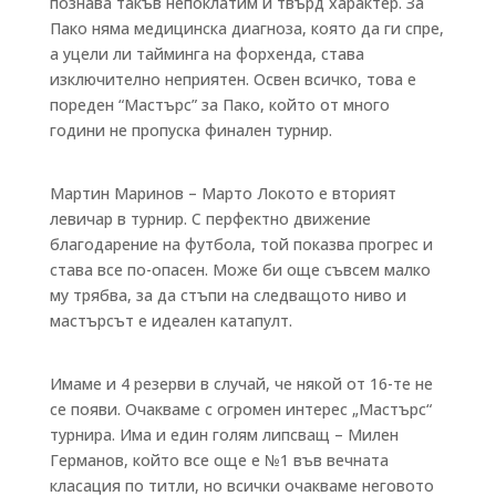
познава такъв непоклатим и твърд характер. За
Пако няма медицинска диагноза, която да ги спре,
а уцели ли тайминга на форхенда, става
изключително неприятен. Освен всичко, това е
пореден “Мастърс” за Пако, който от много
години не пропуска финален турнир.
Мартин Маринов – Марто Локото е вторият
левичар в турнир. С перфектно движение
благодарение на футбола, той показва прогрес и
става все по-опасен. Може би още съвсем малко
му трябва, за да стъпи на следващото ниво и
мастърсът е идеален катапулт.
Имаме и 4 резерви в случай, че някой от 16-те не
се появи. Очакваме с огромен интерес „Мастърс“
турнира. Има и един голям липсващ – Милен
Германов, който все още е №1 във вечната
класация по титли, но всички очакваме неговото