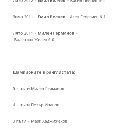
Лято 2012 –
Емил Велчев
– Васил Пенчев 6-4
Зима 2011 –
Емил Велчев
– Асен Георгиев 6-1
Лято 2011 –
Милен Германов
–
Валентин Желев 6-0
Шампионите в ранглистата:
5 – пъти Милен Германов
4 – пъти Петър Иванов
3 пъти – Марк Хаджижеков