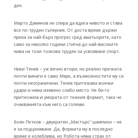
ден.
Марто Дамянов не спира да вдига нивото и става
все по-труден съперник. От доста време държи
приза за най-бърз прогрес сред аматьорите, като
само за няколко години стигна до най-високите
нива на този толкова труден за усвояване спорт.
Ники Тенев – уж вечно втори, но реално пречката
почти винаги е само Марк, а възможностите му са
почти неограничени. Тенев притежава всички
удари и няма изявено слабо място. Не би го
притеснила и умората от тежкия формат, така че
очакванията към него са големи.
Боян Петков – двукратен „Мастърс“ шампион – не
е за подценяване. Да, формата му в последно
време е колеблива, но Робота няма страх от