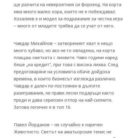
ще разчита на невероятния си форхенд. На корта
има много малко хора, които не е побеждавал.
Козалиев е и модел за подражание за честна игра
– много от младите трябва да се учат от него.
Чавдар Михайлов – затвореният хват е нещо
много хубаво, но ако не го овладееш, на корта
плащаш сметката с лихвите. Чаво години наред
беше „на кредит“, при това с висока лихва. След
предоговаряне на условията обаче дойдоха
времена, в които бизнесът изглежда различно.
Чавдар е далеч по-постоянен в дългите
разигравания, не прави лесни подаръци както
преди и дава сериозен отпор на най-силните.
Затова логично е в топ 16.
Павел Йорданов – не случайно е наречен
Животното. Светът на аматьорския тенис не