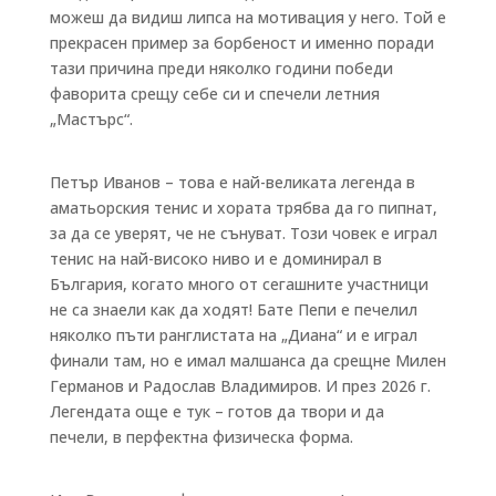
можеш да видиш липса на мотивация у него. Той е
прекрасен пример за борбеност и именно поради
тази причина преди няколко години победи
фаворита срещу себе си и спечели летния
„Мастърс“.
Петър Иванов – това е най-великата легенда в
аматьорския тенис и хората трябва да го пипнат,
за да се уверят, че не сънуват. Този човек е играл
тенис на най-високо ниво и е доминирал в
България, когато много от сегашните участници
не са знаели как да ходят! Бате Пепи е печелил
няколко пъти ранглистата на „Диана“ и е играл
финали там, но е имал малшанса да срещне Милен
Германов и Радослав Владимиров. И през 2026 г.
Легендата още е тук – готов да твори и да
печели, в перфектна физическа форма.