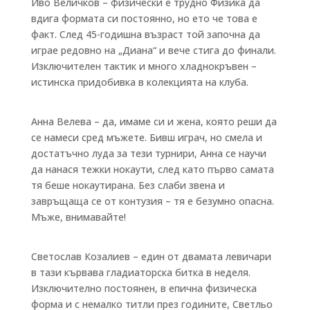
Иво Величков – физически е трудно Физика да
вдига формата си постоянно, но ето че това е
факт. След 45-годишна възраст той започна да
играе редовно на „Диана“ и вече стига до финали.
Изключителен тактик и много хладнокръвен –
истинска придобивка в колекцията на клуба.
Анна Велева – да, имаме си и жена, която реши да
се намеси сред мъжете. Бивш играч, но смела и
достатъчно луда за тези турнири, Анна се научи
да нанася тежки нокаути, след като първо самата
тя беше нокаутирана. Без слаби звена и
завръщаща се от контузия – тя е безумно опасна.
Мъже, внимавайте!
Светослав Козалиев – един от двамата левичари
в тази кървава гладиаторска битка в неделя.
Изключително постоянен, в епична физическа
форма и с немалко титли през годините, Светльо