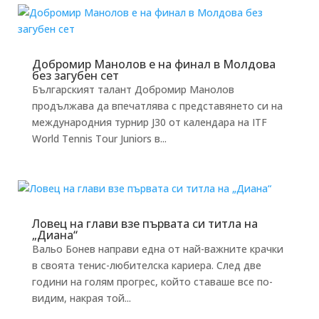
Добромир Манолов е на финал в Молдова
без загубен сет
Българският талант Добромир Манолов
продължава да впечатлява с представянето си на
международния турнир J30 от календара на ITF
World Tennis Tour Juniors в...
Ловец на глави взе първата си титла на
„Диана“
Вальо Бонев направи една от най-важните крачки
в своята тенис-любителска кариера. След две
години на голям прогрес, който ставаше все по-
видим, накрая той...