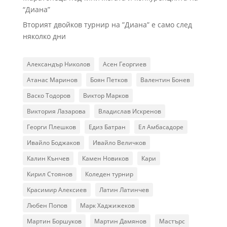
“Диана”
Вторият двойков турнир на ”Диана” е само след
няколко дни
Александър Николов
Асен Георгиев
Атанас Маринов
Боян Петков
Валентин Бонев
Васко Тодоров
Виктор Марков
Виктория Лазарова
Владислав Искренов
Георги Плешков
Едиз Батран
Ел Амбасадоре
Ивайло Боджаков
Ивайло Величков
Калин Кънчев
Камен Новиков
Кари
Кирил Стоянов
Коледен турнир
Красимир Алексиев
Латин Латинчев
Любен Попов
Марк Хаджижеков
Мартин Боршуков
Мартин Дамянов
Мастърс