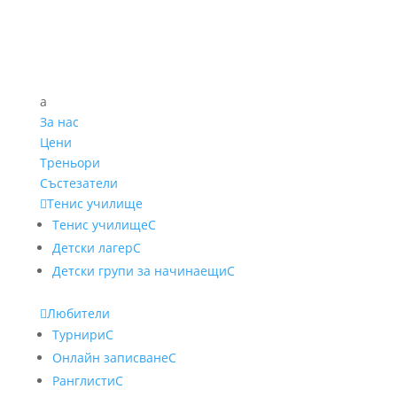
a
За нас
Цени
Треньори
Състезатели

Тенис училище
Тенис училище
C
Детски лагер
C
Детски групи за начинаещи
C

Любители
Турнири
C
Онлайн записване
C
Ранглисти
C