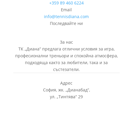
+359 89 460 6224­
Email
info@tennisdiana.com
Последвайте ни
За нас
ТК „Диана“ предлага отлични условия за игра,
професионални треньори и спокойна атмосфера,
подходяща както за любители, така и за
състезатели.
Адрес
София, жк.
„
Дианабад
“
,
ул.
„
Тинтява
“
29