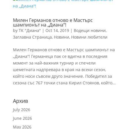
Милен Германов отново е Мастърс
шампионът на „Диана“!
by
ТК "Диана"
|
Oct 14, 2019
|
Водещи новини
,
Заглавна Страница
,
Новини
,
Новини любители
Милен Германов отново е Мастърс шампионът на
„Диана“! Германеца пак се вдигна в последния
момент за най-важния турнир и спечели
шеметната надпревара в края на всеки сезон,
който носи съвсем друго значение. Победител за
сезона със 767 точки стана Кирил Стоянов, който...
Архив
July 2026
June 2026
May 2026