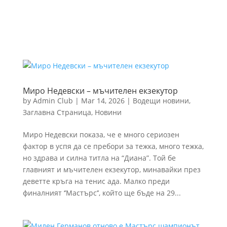
Миро Недевски – мъчителен екзекутор
by
Admin Club
|
Mar 14, 2026
|
Водещи новини
,
Заглавна Страница
,
Новини
Миро Недевски показа, че е много сериозен
фактор в успя да се пребори за тежка, много тежка,
но здрава и силна титла на “Диана”. Той бе
главният и мъчителен екзекутор, минавайки през
деветте кръга на тенис ада. Малко преди
финалният ‘’Мастърс’’, който ще бъде на 29...