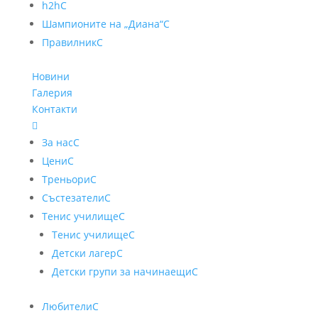
h2h
C
Шампионите на „Диана“
C
Правилник
C
Новини
Галерия
Контакти

За нас
C
Цени
C
Треньори
C
Състезатели
C
Тенис училище
C
Тенис училище
C
Детски лагер
C
Детски групи за начинаещи
C
Любители
C