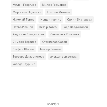
Милен Георгиев
Милен Германов
Мирослав Недевски
Никола Минчев
Николай Тенев
Нощен турнир
Орлин Златарски
Петър Иванов
Петър Котев
Радо Владимиров
Радослав Владимиров
Светослав Козалиев
Симеон Терзиев
Станислав Савев
Стефан Шопов
Теодор Венков
Теодора Дамаскинова
александър донски
коледен турнир
Телефон