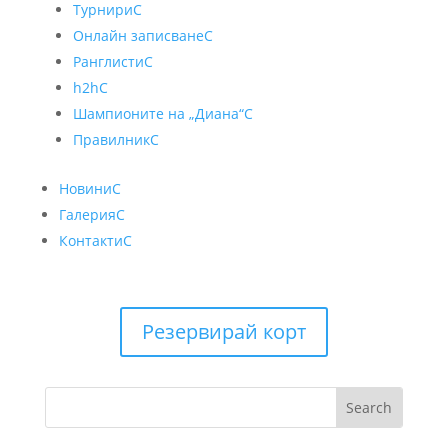
Турнири
C
Онлайн записване
C
Ранглисти
C
h2h
C
Шампионите на „Диана“
C
Правилник
C
Новини
C
Галерия
C
Контакти
C
Резервирай корт