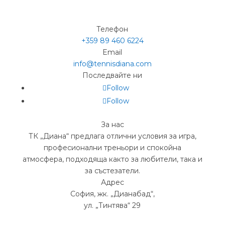
Телефон
+359 89 460 6224­
Email
info@tennisdiana.com
Последвайте ни
Follow
Follow
За нас
ТК „Диана“ предлага отлични условия за игра,
професионални треньори и спокойна
атмосфера, подходяща както за любители, така и
за състезатели.
Адрес
София, жк.
„
Дианабад
“
,
ул.
„
Тинтява
“
29