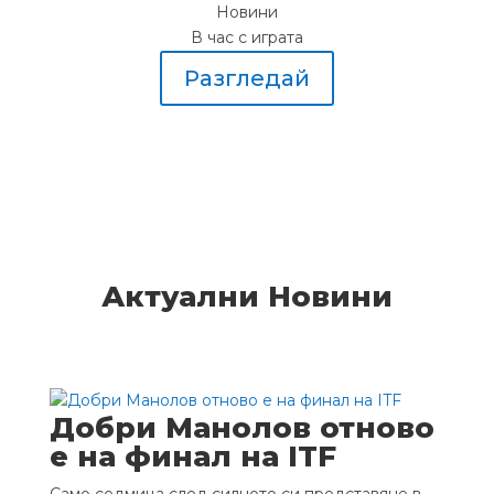
Новини
В час с играта
Разгледай
Актуални Новини
Добри Манолов отново
е на финал на ITF
Само седмица след силното си представяне в