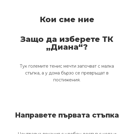
Кои сме ние
Защо да изберете ТК
„Диана“?
Тук големите тенис мечти започват с малка
стъпка, а у дома бързо се превръщат в
постижения.
Направете първата стъпка
Централна локация с удобен достъп с кола и