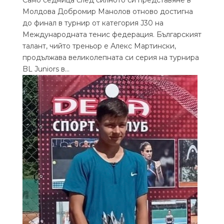
Молдова Добромир Манолов отново достигна
до финал в турнир от категория J30 на
Международната тенис федерация. Българският
талант, чийто треньор е Алекс Мартински,
продължава великолепната си серия на турнира
BL Juniors в...