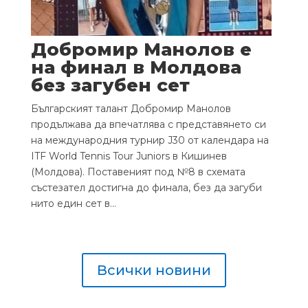
Добромир Манолов е
на финал в Молдова
без загубен сет
Българският талант Добромир Манолов
продължава да впечатлява с представянето си
на международния турнир J30 от календара на
ITF World Tennis Tour Juniors в Кишинев
(Молдова). Поставеният под №8 в схемата
състезател достигна до финала, без да загуби
нито един сет в...
Всички новини