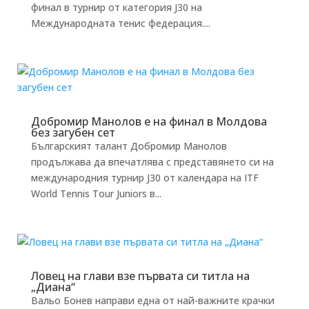
финал в турнир от категория J30 на
Международната тенис федерация....
Добромир Манолов е на финал в Молдова
без загубен сет
Българският талант Добромир Манолов
продължава да впечатлява с представянето си на
международния турнир J30 от календара на ITF
World Tennis Tour Juniors в...
Ловец на глави взе първата си титла на
„Диана“
Вальо Бонев направи една от най-важните крачки