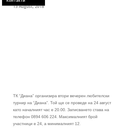
Контакти
13 August, 2018
ТК “Диана” организира втори вечерен любителски
турнир на “Диана”. Той ще се проведе на 24 август
като началният час е 20.00. Записването става на
телефон 0894 606 224. Максималният брой
участници е 24, а минималният 12.