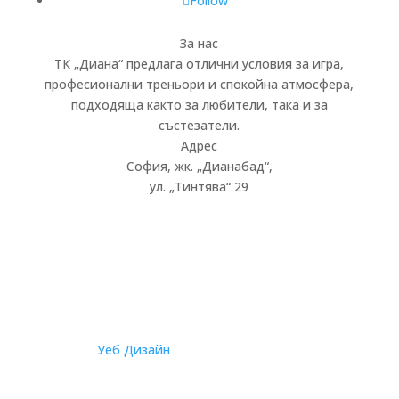
Follow
За нас
ТК „Диана“ предлага отлични условия за игра,
професионални треньори и спокойна атмосфера,
подходяща както за любители, така и за
състезатели.
Адрес
София, жк.
„
Дианабад
“
,
ул.
„
Тинтява
“
29
© 2026
Уеб Дизайн
от Staello | Всички права са
запазени