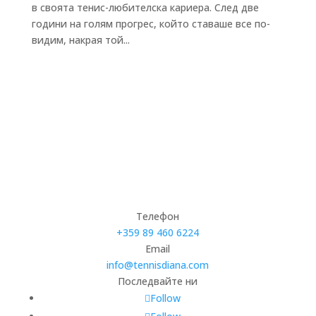
в своята тенис-любителска кариера. След две
години на голям прогрес, който ставаше все по-
видим, накрая той...
Телефон
+359 89 460 6224­
Email
info@tennisdiana.com
Последвайте ни
Follow