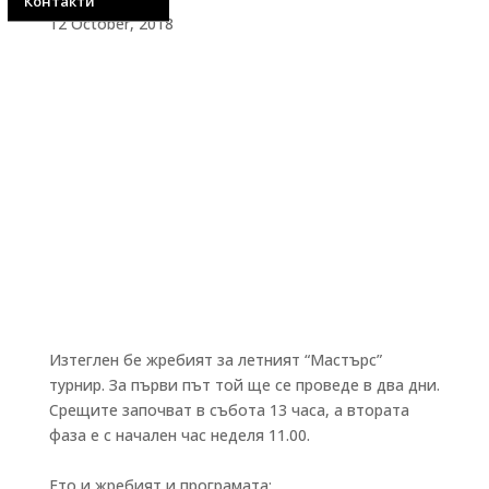
Контакти
12 October, 2018
Изтеглен бе жребият за летният “Мастърс”
турнир. За първи път той ще се проведе в два дни.
Срещите започват в събота 13 часа, а втората
фаза е с начален час неделя 11.00.
Ето и жребият и програмата: