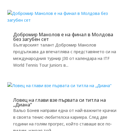
Добромир Манолов е на финал в Молдова
без загубен сет
Българският талант Добромир Манолов
продължава да впечатлява с представянето си на
международния турнир J30 от календара на ITF
World Tennis Tour Juniors в...
Ловец на глави взе първата си титла на
„Диана“
Вальо Бонев направи една от най-важните крачки
в своята тенис-любителска кариера. След две
години на голям прогрес, който ставаше все по-
видим, накрая той...