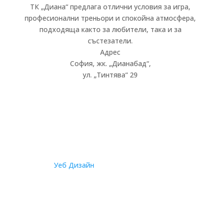
ТК „Диана“ предлага отлични условия за игра,
професионални треньори и спокойна атмосфера,
подходяща както за любители, така и за
състезатели.
Адрес
София, жк.
„
Дианабад
“
,
ул.
„
Тинтява
“
29
© 2026
Уеб Дизайн
от Staello | Всички права са
запазени