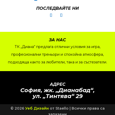
ПОСЛЕДВАЙТЕ НИ
ЗА НАС
ТК „Диана“ предлага отлични условия за игра,
професионални треньори и спокойна атмосфера,
подходяща както за любители, така и за състезатели.
АДРЕС
София, жк.
„
Дианабад
“
,
ул.
„
Тинтява
“
29
© 2026
Уеб Дизайн
от Staello | Всички права са
запазени