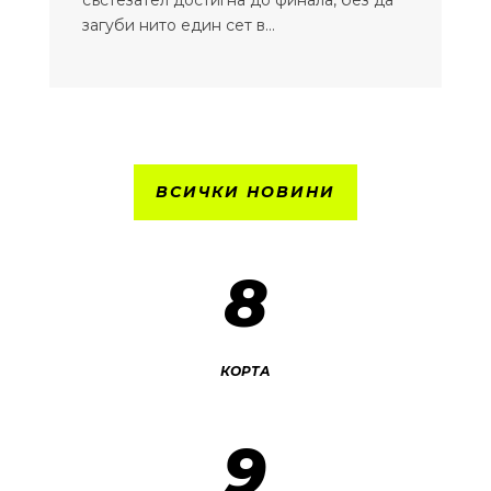
състезател достигна до финала, без да
загуби нито един сет в...
ВСИЧКИ НОВИНИ
8
КОРТА
9