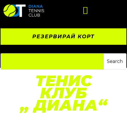

РЕЗЕРВИРАЙ КОРТ
ТЕНИС
КЛУБ
„
ДИАНА
“
Разположен в ж.к. „Дианабад“, нашият клуб