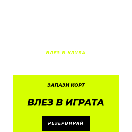
предлага идеалната комбинация от отлични
условия за игра, професионални треньори и
спокойна атмосфера, подходяща както за
любители, така и за състезатели.
ВЛЕЗ В КЛУБА
ЗАПАЗИ КОРТ
ВЛЕЗ В ИГРАТА
РЕЗЕРВИРАЙ