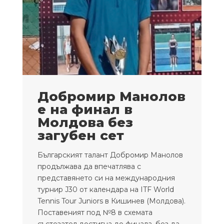
Добромир Манолов
е на финал в
Молдова без
загубен сет
Българският талант Добромир Манолов
продължава да впечатлява с
представянето си на международния
турнир J30 от календара на ITF World
Tennis Tour Juniors в Кишинев (Молдова).
Поставеният под №8 в схемата