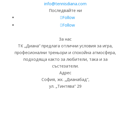
info@tennisdiana.com
Последвайте ни
Follow
Follow
За нас
ТК „Диана“ предлага отлични условия за игра,
професионални треньори и спокойна атмосфера,
подходяща както за любители, така и за
състезатели.
Адрес
София, жк.
„
Дианабад
“
,
ул.
„
Тинтява
“
29