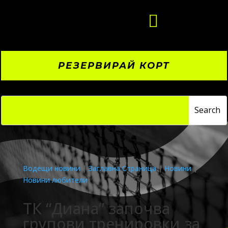

РЕЗЕРВИРАЙ КОРТ
Водещи новини
|
Заглавна Страница
|
Новини
|
Новини любители
ТК “Диана” започва
групови тренировки за