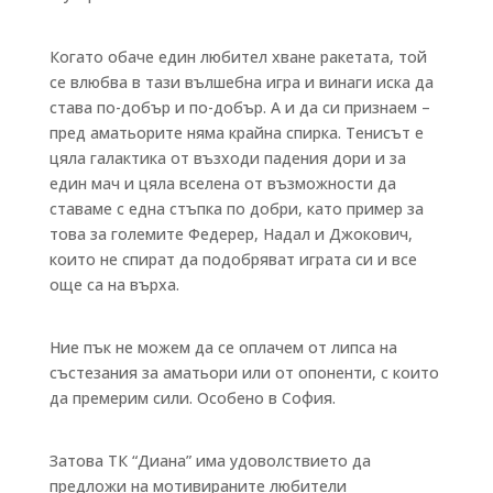
Когато обаче един любител хване ракетата, той
се влюбва в тази вълшебна игра и винаги иска да
става по-добър и по-добър. А и да си признаем –
пред аматьорите няма крайна спирка. Тенисът е
цяла галактика от възходи падения дори и за
един мач и цяла вселена от възможности да
ставаме с една стъпка по добри, като пример за
това за големите Федерер, Надал и Джокович,
които не спират да подобряват играта си и все
още са на върха.
Ние пък не можем да се оплачем от липса на
състезания за аматьори или от опоненти, с които
да премерим сили. Особено в София.
Затова ТК “Диана” има удоволствието да
предложи на мотивираните любители