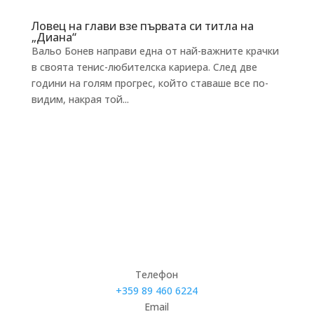
Ловец на глави взе първата си титла на
„Диана“
Вальо Бонев направи една от най-важните крачки
в своята тенис-любителска кариера. След две
години на голям прогрес, който ставаше все по-
видим, накрая той...
Телефон
+359 89 460 6224­
Email