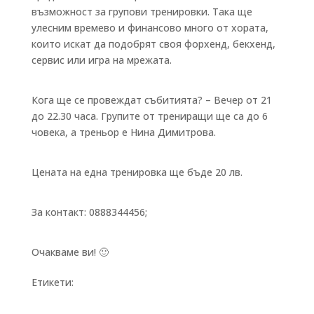
възможност за групови тренировки. Така ще
улесним времево и финансово много от хората,
които искат да подобрят своя форхенд, бекхенд,
сервис или игра на мрежата.
Кога ще се провеждат събитията? – Вечер от 21
до 22.30 часа. Групите от трениращи ще са до 6
човека, а треньор е Нина Димитрова.
Цената на една тренировка ще бъде 20 лв.
За контакт: 0888344456;
Очакваме ви! 🙂
Етикети:
Бързи връзки