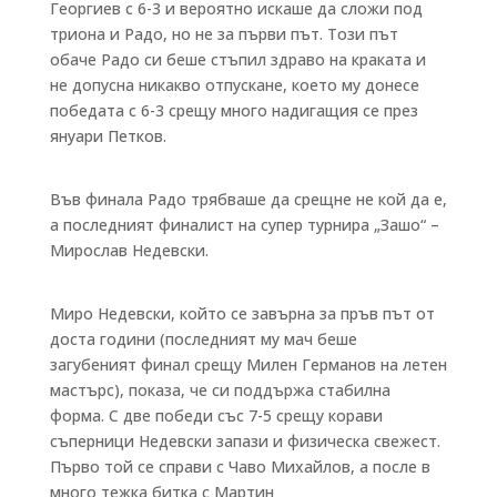
Георгиев с 6-3 и вероятно искаше да сложи под
триона и Радо, но не за първи път. Този път
обаче Радо си беше стъпил здраво на краката и
не допусна никакво отпускане, което му донесе
победата с 6-3 срещу много надигащия се през
януари Петков.
Във финала Радо трябваше да срещне не кой да е,
а последният финалист на супер турнира „Зашо“ –
Мирослав Недевски.
Миро Недевски, който се завърна за пръв път от
доста години (последният му мач беше
загубеният финал срещу Милен Германов на летен
мастърс), показа, че си поддържа стабилна
форма. С две победи със 7-5 срещу корави
съперници Недевски запази и физическа свежест.
Първо той се справи с Чаво Михайлов, а после в
много тежка битка с Мартин