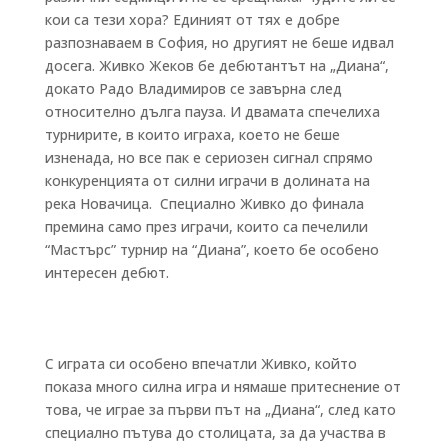
кои са тези хора? Единият от тях е добре
разпознаваем в София, но другият не беше идвал
досега. Живко Жеков бе дебютантът на „Диана“,
докато Радо Владимиров се завърна след
относително дълга пауза. И двамата спечелиха
турнирите, в които играха, което не беше
изненада, но все пак е сериозен сигнал спрямо
конкуренцията от силни играчи в долината на
река Новачица.
Специално Живко до финала
премина само през играчи, които са печелили
“Мастърс” турнир на “Диана”, което бе особено
интересен дебют.
С играта си особено впечатли Живко, който
показа много силна игра и нямаше притеснение от
това, че играе за първи път на „Диана“, след като
специално пътува до столицата, за да участва в