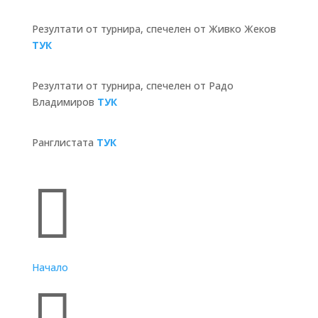
Резултати от турнира, спечелен от Живко Жеков
ТУК
Резултати от турнира, спечелен от Радо
Владимиров
ТУК
Ранглистата
ТУК
Бързи връзки

Начало