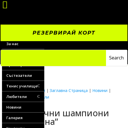

РЕЗЕРВИРАЙ КОРТ
За нас
Цени
Треньори
Състезатели
Тенис училище
C
Водещи новини
|
Заглавна Страница
|
Новини
|
Любители
Новини любители
C
Новини
Титанични шампиони
Галерия
на “Диана”