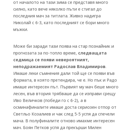
от началото на тази зима се представя много
силно, като вече няколко пъти е стигал до
последния мач за титлата. Живко надигра
Николай с 6-3, като последният се бори много
мъжки.
Може би заради тази поява на стар познайник и
прогнозата за по-топло време,
следващата
седмица се появи невероятният,
неподражаемият Радослав Владимиров
.
Имаше леки съмнения дали той ще се появи във
формата, в която претендира, че е. Но пък и Радо
имаше интересен път. Първият му мач беше много
лесен, във втория трябваше да се изправи срещу
Иво Величков (победи го с 6-2), а в
осминафиналите имаше доста сериозен отпор от
Светльо Козалиев и чак след 5-5 успя да спечели
мача. В полуфиналите отново имахме интересен
мач. Боян Петков успя да прекърши Милен