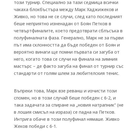
този турнир. Специално за тази седмица всички
чакаха блокбъстъра между Марк Хаджижеков и
Живко, но това не се случи, след като последният
беше неприятно изненадан от Боян Петков в
четвъртфиналите, което предотврати сблъсъка в
полуфиналната фаза. Генерално, Марк не за първи
път има склонността да бъде победен от Боян и
вероятно винаги ще помни първата си загуба от
него, когато това се случи на финала на зимния
мастърс – де факто загуба на финал от турнир със
стандарти от голям шлем за любителския тенис.
Въпреки това, Марк взе реванш и изчисти този
спомен, но в този случай беше победен с 6-2, и
така задачата за спиране на „новия натрапник“ (не
в лошия смисъл на израза) се падна на Петков.
Интрига обаче в този полуфинал нямаше. Живко
Жеков победи с 6-1.