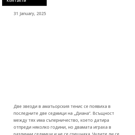
Контакти
31 January, 2025
Две звезди в аматьорския тенис се появиха в
последните две седмици на „Диана“. Всъщност
между тях има съперничество, което датира
отпреди няколко години, но двамата играха в
различни седмици и не се срещнаха. Чудите ли се