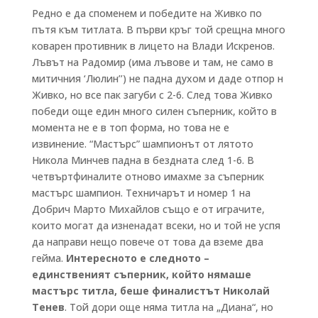
Редно е да споменем и победите на Живко по
пътя към титлата. В първи кръг той срещна много
коварен противник в лицето на Влади Искренов.
Лъвът на Радомир (има лъвове и там, не само в
митичния ‘Люлин’’) не падна духом и даде отпор н
Живко, но все пак загуби с 2-6. След това Живко
победи още един много силен съперник, който в
момента не е в топ форма, но това не е
извинение. “Мастърс” шампионът от лятото
Никола Минчев падна в бездната след 1-6. В
четвъртфиналите отново имахме за съперник
мастърс шампион. Техничарът и номер 1 на
Добрич Марто Михайлов също е от играчите,
които могат да изненадат всеки, но и той не успя
да направи нещо повече от това да вземе два
гейма.
Интересното е следното –
единственият съперник, който нямаше
мастърс титла, беше финалистът Николай
Тенев
. Той дори още няма титла на „Диана“, но