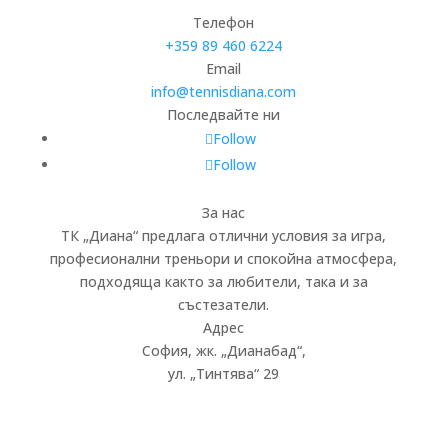
Телефон
+359 89 460 6224­
Email
info@tennisdiana.com
Последвайте ни
Follow
Follow
За нас
ТК „Диана“ предлага отлични условия за игра,
професионални треньори и спокойна атмосфера,
подходяща както за любители, така и за
състезатели.
Адрес
София, жк.
„
Дианабад
“
,
ул.
„
Тинтява
“
29