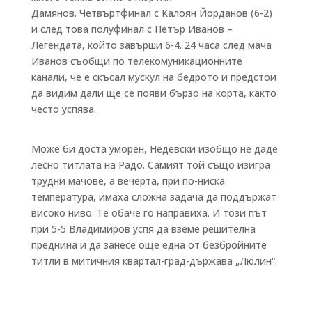
Дамянов. Четвъртфинал с Калоян Йорданов (6-2)
и след това полуфинал с Петър Иванов –
Легендата, който завърши 6-4. 24 часа след мача
Иванов съобщи по телекомуникационните
канали, че е скъсал мускул на бедрото и предстои
да видим дали ще се появи бързо на корта, както
често успява.
Може би доста уморен, Недевски изобщо не даде
лесно титлата на Радо. Самият той също изигра
трудни мачове, а вечерта, при по-ниска
температура, имаха сложна задача да поддържат
високо ниво. Те обаче го направиха. И този път
при 5-5 Владимиров успя да вземе решителна
преднина и да занесе още една от безбройните
титли в митичния квартал-град-държава „Люлин“.