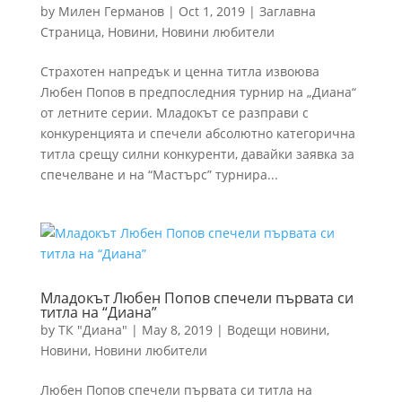
by
Милен Германов
|
Oct 1, 2019
|
Заглавна
Страница
,
Новини
,
Новини любители
Страхотен напредък и ценна титла извоюва
Любен Попов в предпоследния турнир на „Диана“
от летните серии. Младокът се разправи с
конкуренцията и спечели абсолютно категорична
титла срещу силни конкуренти, давайки заявка за
спечелване и на “Мастърс” турнира...
Младокът Любен Попов спечели първата си
титла на “Диана”
by
ТК "Диана"
|
May 8, 2019
|
Водещи новини
,
Новини
,
Новини любители
Любен Попов спечели първата си титла на