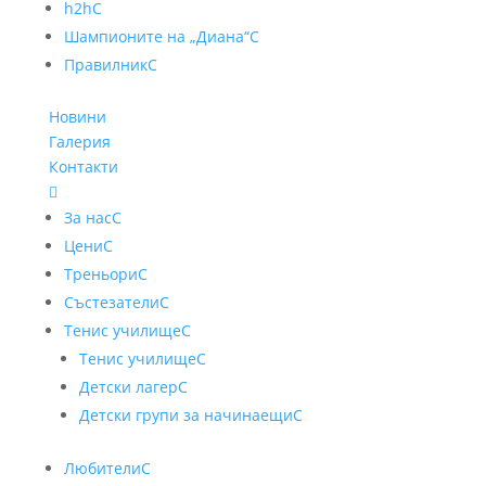
h2h
C
Шампионите на „Диана“
C
Правилник
C
Новини
Галерия
Контакти

За нас
C
Цени
C
Треньори
C
Състезатели
C
Тенис училище
C
Тенис училище
C
Детски лагер
C
Детски групи за начинаещи
C
Любители
C