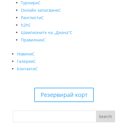
Турнири
C
Онлайн записване
C
Ранглисти
C
h2h
C
Шампионите на „Диана“
C
Правилник
C
Новини
C
Галерия
C
Контакти
C
Резервирай корт