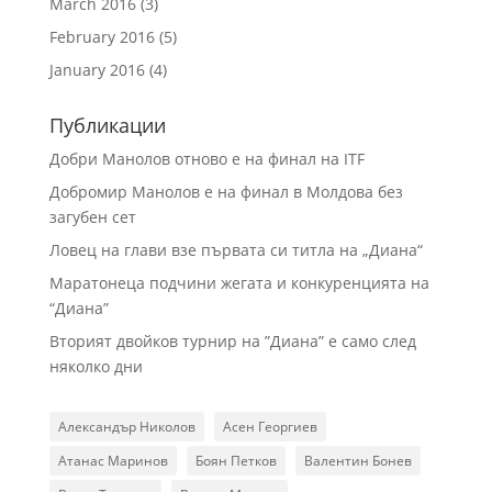
March 2016
(3)
February 2016
(5)
January 2016
(4)
Публикации
Добри Манолов отново е на финал на ITF
Добромир Манолов е на финал в Молдова без
загубен сет
Ловец на глави взе първата си титла на „Диана“
Маратонеца подчини жегата и конкуренцията на
“Диана”
Вторият двойков турнир на ”Диана” е само след
няколко дни
Александър Николов
Асен Георгиев
Атанас Маринов
Боян Петков
Валентин Бонев