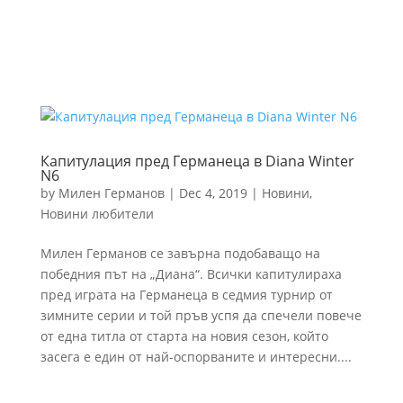
Капитулация пред Германеца в Diana Winter
N6
by
Милен Германов
|
Dec 4, 2019
|
Новини
,
Новини любители
Милен Германов се завърна подобаващо на
победния път на „Диана“. Всички капитулираха
пред играта на Германеца в седмия турнир от
зимните серии и той пръв успя да спечели повече
от една титла от старта на новия сезон, който
засега е един от най-оспорваните и интересни....