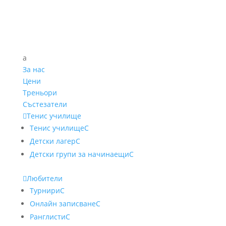
a
За нас
Цени
Треньори
Състезатели

Тенис училище
Тенис училище
C
Детски лагер
C
Детски групи за начинаещи
C

Любители
Турнири
C
Онлайн записване
C
Ранглисти
C