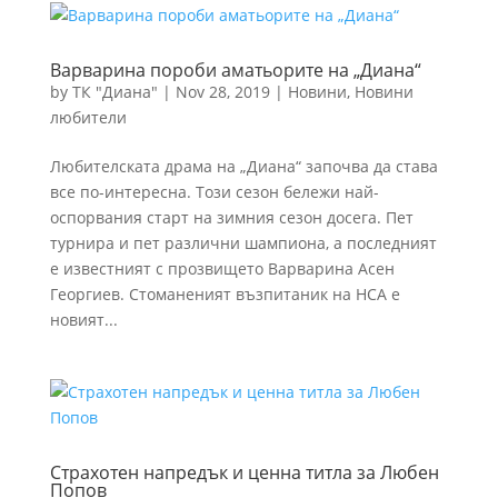
Варварина пороби аматьорите на „Диана“
by
ТК "Диана"
|
Nov 28, 2019
|
Новини
,
Новини
любители
Любителската драма на „Диана“ започва да става
все по-интересна. Този сезон бележи най-
оспорвания старт на зимния сезон досега. Пет
турнира и пет различни шампиона, а последният
е известният с прозвището Варварина Асен
Георгиев. Стоманеният възпитаник на НСА е
новият...
Страхотен напредък и ценна титла за Любен
Попов