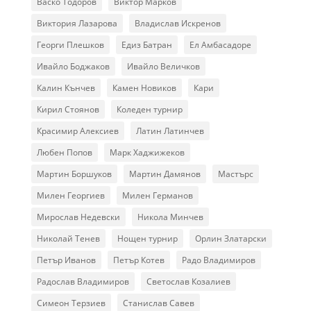
Васко Тодоров
Виктор Марков
Виктория Лазарова
Владислав Искренов
Георги Плешков
Едиз Батран
Ел Амбасадоре
Ивайло Боджаков
Ивайло Величков
Калин Кънчев
Камен Новиков
Кари
Кирил Стоянов
Коледен турнир
Красимир Алексиев
Латин Латинчев
Любен Попов
Марк Хаджижеков
Мартин Боршуков
Мартин Дамянов
Мастърс
Милен Георгиев
Милен Германов
Мирослав Недевски
Никола Минчев
Николай Тенев
Нощен турнир
Орлин Златарски
Петър Иванов
Петър Котев
Радо Владимиров
Радослав Владимиров
Светослав Козалиев
Симеон Терзиев
Станислав Савев