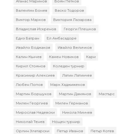
Атанас Маринов
Боян Петков
Валентин Бонев
Васко Тодоров
Виктор Марков
Виктория Лазарова
Владислав Искренов
Георги Плешков
Едиз Батран
Ел Амбасадоре
Ивайло Боджаков
Ивайло Величков
Калин Кънчев
Камен Новиков
Кари
Кирил Стоянов
Коледен турнир
Красимир Алексиев
Латин Латинчев
Любен Попов
Марк Хаджижеков
Мартин Боршуков
Мартин Дамянов
Мастърс
Милен Георгиев
Милен Германов
Мирослав Недевски
Никола Минчев
Николай Тенев
Нощен турнир
Орлин Златарски
Петър Иванов
Петър Котев