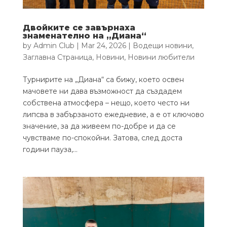
Двойките се завърнаха
знаменателно на „Диана“
by
Admin Club
|
Mar 24, 2026
|
Водещи новини
,
Заглавна Страница
,
Новини
,
Новини любители
Турнирите на „Диана“ са бижу, което освен
мачовете ни дава възможност да създадем
собствена атмосфера – нещо, което често ни
липсва в забързаното ежедневие, а е от ключово
значение, за да живеем по-добре и да се
чувстваме по-спокойни. Затова, след доста
години пауза,...