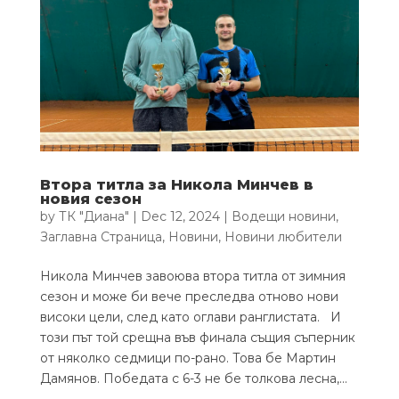
Втора титла за Никола Минчев в
новия сезон
by
ТК "Диана"
|
Dec 12, 2024
|
Водещи новини
,
Заглавна Страница
,
Новини
,
Новини любители
Никола Минчев завоюва втора титла от зимния
сезон и може би вече преследва отново нови
високи цели, след като оглави ранглистата. И
този път той срещна във финала същия съперник
от няколко седмици по-рано. Това бе Мартин
Дамянов. Победата с 6-3 не бе толкова лесна,...