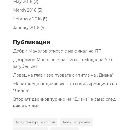
May 2016
(2)
March 2016
(3)
February 2016
(5)
January 2016
(4)
Публикации
Добри Манолов отново е на финал на ITF
Добромир Манолов е на финал в Молдова без
загубен сет
Ловец на глави взе първата си титла на „Диана“
Маратонеца подчини жегата и конкуренцията на
“Диана”
Вторият двойков турнир на ”Диана” е само след
няколко дни
Александър Николов
Асен Георгиев