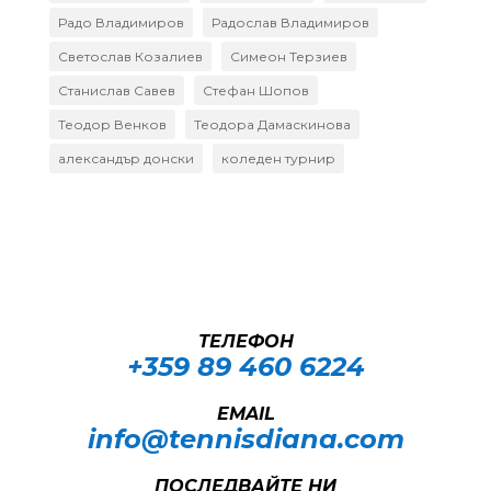
Радо Владимиров
Радослав Владимиров
Светослав Козалиев
Симеон Терзиев
Станислав Савев
Стефан Шопов
Теодор Венков
Теодора Дамаскинова
александър донски
коледен турнир
ТЕЛЕФОН
+359 89 460 6224­
EMAIL
info@tennisdiana.com
ПОСЛЕДВАЙТЕ НИ