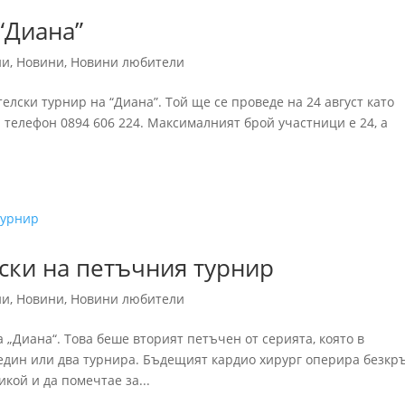
“Диана”
ни
,
Новини
,
Новини любители
лски турнир на “Диана”. Той ще се проведе на 24 август като
а телефон 0894 606 224. Максималният брой участници е 24, а
ски на петъчния турнир
ни
,
Новини
,
Новини любители
„Диана“. Това беше вторият петъчен от серията, която в
един или два турнира. Бъдещият кардио хирург оперира безкр
кой и да помечтае за...