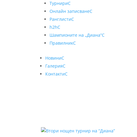
Турнири
C
Онлайн записване
C
Ранглисти
C
h2h
C
Шампионите на „Диана“
C
Правилник
C
Новини
C
Галерия
C
Контакти
C