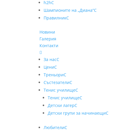
h2h
C
Шампионите на „Диана“
C
Правилник
C
Новини
Галерия
Контакти

За нас
C
Цени
C
Треньори
C
Състезатели
C
Тенис училище
C
Тенис училище
C
Детски лагер
C
Детски групи за начинаещи
C
Любители
C