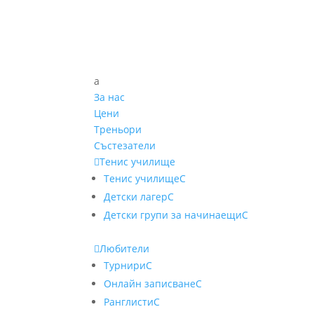
a
За нас
Цени
Треньори
Състезатели

Тенис училище
Тенис училище
C
Детски лагер
C
Детски групи за начинаещи
C

Любители
Турнири
C
Онлайн записване
C
Ранглисти
C