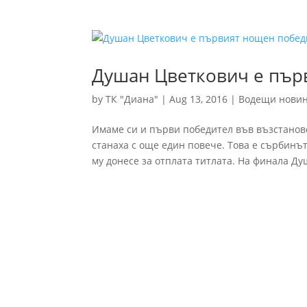
Душан Цветкович е първ
by
ТК "Диана"
|
Aug 13, 2016
|
Водещи нови
Имаме си и първи победител във възстано
станаха с още един повече. Това е сърбинът
му донесе за отплата титлата. На финала Душ