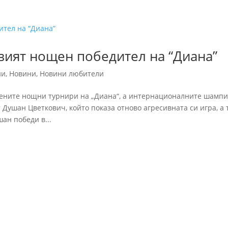
ият нощен победител на “Диана”
ни
,
Новини
,
Новини любители
вените нощни турнири на „Диана“, а интернационалните шамп
 Душан Цветкович, който показа отново агресивната си игра, а 
ан победи в...