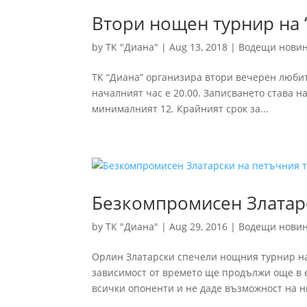
Втори нощен турнир на 
by
ТК "Диана"
|
Aug 13, 2018
|
Водещи нови
ТК “Диана” организира втори вечерен любите
началният час е 20.00. Записването става н
минималният 12. Крайният срок за...
Безкомпромисен Златар
by
ТК "Диана"
|
Aug 29, 2016
|
Водещи нови
Орлин Златарски спечели нощния турнир на 
зависимост от времето ще продължи още в 
всички опоненти и не даде възможност на ни