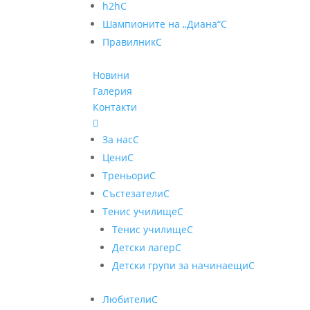
h2h
C
Шампионите на „Диана“
C
Правилник
C
Новини
Галерия
Контакти

За нас
C
Цени
C
Треньори
C
Състезатели
C
Тенис училище
C
Тенис училище
C
Детски лагер
C
Детски групи за начинаещи
C
Любители
C