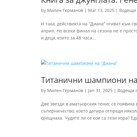
by
Милен Германов
|
Mar 13, 2025
|
Водещи
И така, действията на “Диана” отиват към с
април. Но всеки финал на сезона не е прост
и деца, които за 48 часа...
Титанични шампиони на
by
Милен Германов
|
Jan 31, 2025
|
Водещи 
Две звезди в аматьорския тенис се появиха
съперничество, което датира отпреди някол
срещнаха. Чудите ли се кои са тези хора? Еди