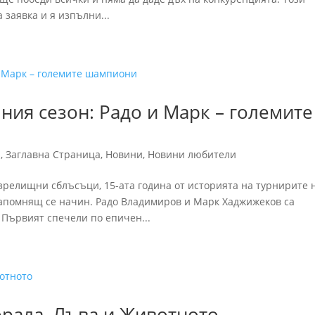
 заявка и я изпълни...
ния сезон: Радо и Марк – големите
и
,
Заглавна Страница
,
Новини
,
Новини любители
зрелищни сблъсъци, 15-ата година от историята на турнирите 
апомнящ се начин. Радо Владимиров и Марк Хаджижеков са
 Първият спечели по епичен...
ерала, Лъва и Животното