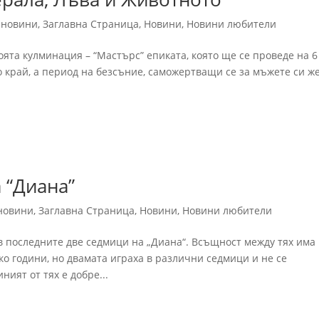
 новини
,
Заглавна Страница
,
Новини
,
Новини любители
воята кулминация – “Мастърс” епиката, която ще се проведе на 6
о край, а период на безсъние, саможертващи се за мъжете си ж
 “Диана”
новини
,
Заглавна Страница
,
Новини
,
Новини любители
 в последните две седмици на „Диана“. Всъщност между тях има
ко години, но двамата играха в различни седмици и не се
ният от тях е добре...