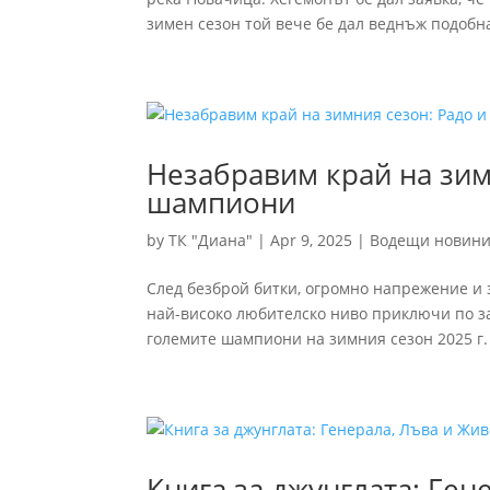
зимен сезон той вече бе дал веднъж подобна
Незабравим край на зим
шампиони
by
ТК "Диана"
|
Apr 9, 2025
|
Водещи новин
След безброй битки, огромно напрежение и 
най-високо любителско ниво приключи по з
големите шампиони на зимния сезон 2025 г.
Книга за джунглата: Ген