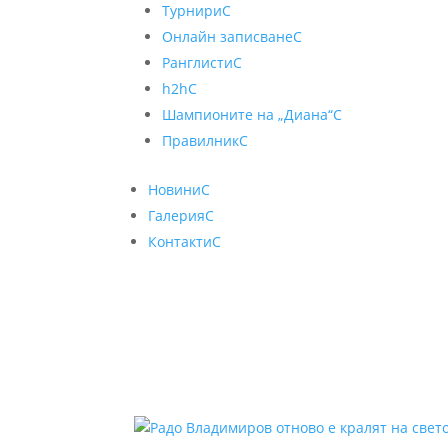
Турнири
C
Онлайн записване
C
Ранглисти
C
h2h
C
Шампионите на „Диана“
C
Правилник
C
Новини
C
Галерия
C
Контакти
C