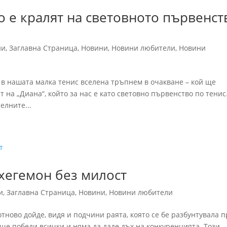
 е кралят на световното първенст
ни
,
Заглавна Страница
,
Новини
,
Новини любители
,
Новини
и в нашата малка тенис вселена тръпнем в очакване – кой ще
на „Диана“, който за нас е като световно първенство по тенис.
елните...
хегемон без милост
и
,
Заглавна Страница
,
Новини
,
Новини любители
тново дойде, видя и подчини раята, която се бе разбунтувала 
 ще победи всички и няма да даде дъх на конкуренцията. Този