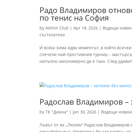
Радо Владимиров отново
по тенис на София
by
Admin Club
|
Apr 18, 2026
|
Водещи нови
състезатели
И всяка зима идва моментът, в който всичк
спечели най-престижния турнир – мастърсът 
напълно закономерно да е така. След удивит
Радослав Владимиров – 
by
ТК "Диана"
|
Jan 30, 2026
|
Водещи новин
Лъвът от жк „Люлин“ Радослав Владимиров о
река Новачица. Хегемонът бе дал заявка, че