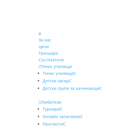
a
За нас
Цени
Треньори
Състезатели

Тенис училище
Тенис училище
C
Детски лагер
C
Детски групи за начинаещи
C

Любители
Турнири
C
Онлайн записване
C
Ранглисти
C