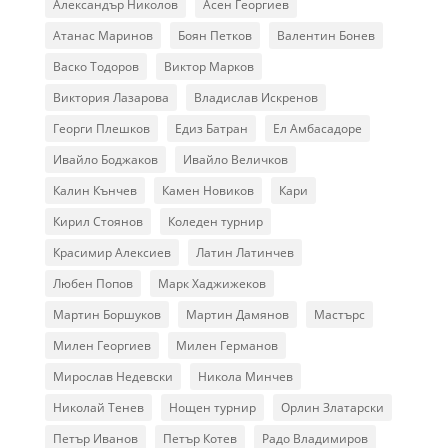
Александър Николов
Асен Георгиев
Атанас Маринов
Боян Петков
Валентин Бонев
Васко Тодоров
Виктор Марков
Виктория Лазарова
Владислав Искренов
Георги Плешков
Едиз Батран
Ел Амбасадоре
Ивайло Боджаков
Ивайло Величков
Калин Кънчев
Камен Новиков
Кари
Кирил Стоянов
Коледен турнир
Красимир Алексиев
Латин Латинчев
Любен Попов
Марк Хаджижеков
Мартин Боршуков
Мартин Дамянов
Мастърс
Милен Георгиев
Милен Германов
Мирослав Недевски
Никола Минчев
Николай Тенев
Нощен турнир
Орлин Златарски
Петър Иванов
Петър Котев
Радо Владимиров