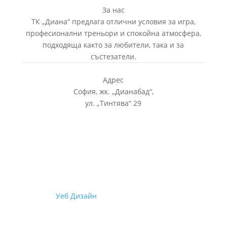
За нас
ТК „Диана“ предлага отлични условия за игра,
професионални треньори и спокойна атмосфера,
подходяща както за любители, така и за
състезатели.
Адрес
София, жк.
„
Дианабад
“
,
ул.
„
Тинтява
“
29
© 2026
Уеб Дизайн
от Staello | Всички права са
запазени