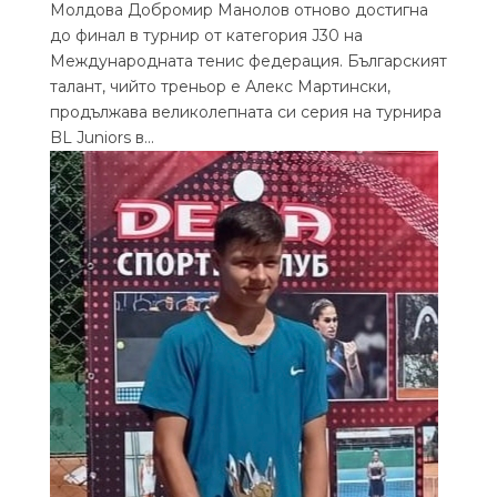
Молдова Добромир Манолов отново достигна
до финал в турнир от категория J30 на
Международната тенис федерация. Българският
талант, чийто треньор е Алекс Мартински,
продължава великолепната си серия на турнира
BL Juniors в...