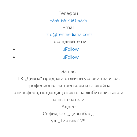
Телефон
+359 89 460 6224­
Email
info@tennisdiana.com
Последвайте ни
Follow
Follow
За нас
ТК „Диана“ предлага отлични условия за игра,
професионални треньори и спокойна
атмосфера, подходяща както за любители, така и
за състезатели.
Адрес
София, жк.
„
Дианабад
“
,
ул.
„
Тинтява
“
29