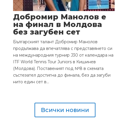
Добромир Манолов е
на финал в Молдова
без загубен сет
Българският талант Добромир Манолов
продължава да впечатлява с представянето си
на международния турнир J30 от календара на
ITF World Tennis Tour Juniors в Кишинев
(Молдова). Поставеният под №8 в схемата
състезател достигна до финала, без да загуби
нито един сет в...
Всички новини