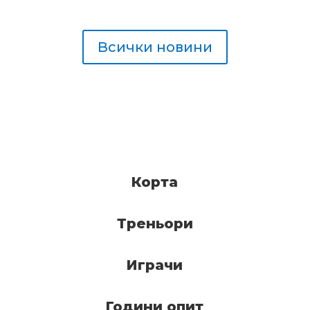
Всички новини
Корта
Треньори
Играчи
Години опит