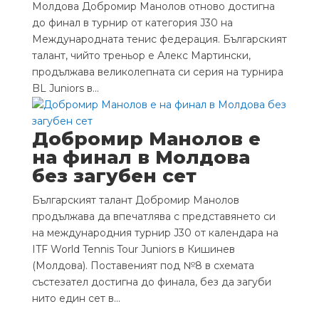
Молдова Добромир Манолов отново достигна
до финал в турнир от категория J30 на
Международната тенис федерация. Българският
талант, чийто треньор е Алекс Мартински,
продължава великолепната си серия на турнира
BL Juniors в...
Добромир Манолов е
на финал в Молдова
без загубен сет
Българският талант Добромир Манолов
продължава да впечатлява с представянето си
на международния турнир J30 от календара на
ITF World Tennis Tour Juniors в Кишинев
(Молдова). Поставеният под №8 в схемата
състезател достигна до финала, без да загуби
нито един сет в...