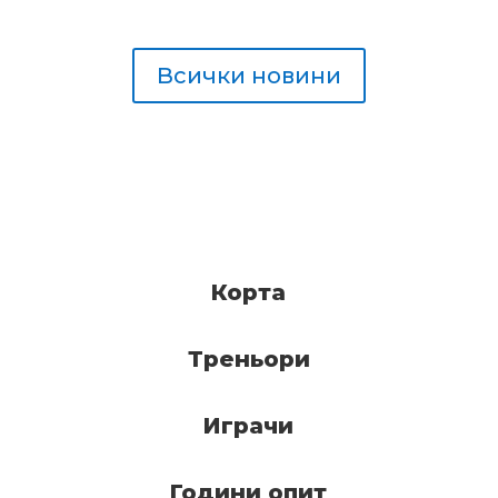
Всички новини
Корта
Треньори
Играчи
Години опит