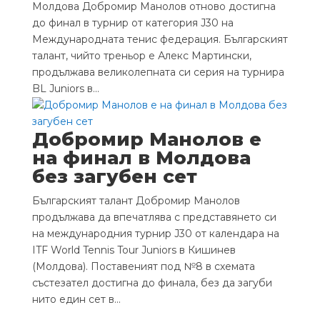
Молдова Добромир Манолов отново достигна
до финал в турнир от категория J30 на
Международната тенис федерация. Българският
талант, чийто треньор е Алекс Мартински,
продължава великолепната си серия на турнира
BL Juniors в...
Добромир Манолов е
на финал в Молдова
без загубен сет
Българският талант Добромир Манолов
продължава да впечатлява с представянето си
на международния турнир J30 от календара на
ITF World Tennis Tour Juniors в Кишинев
(Молдова). Поставеният под №8 в схемата
състезател достигна до финала, без да загуби
нито един сет в...