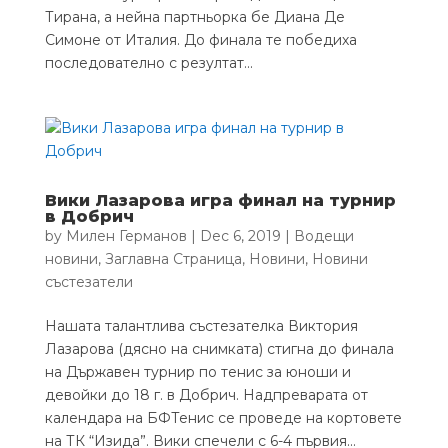
Тирана, а нейна партньорка бе Диана Де
Симоне от Италия. До финала те победиха
последователно с резултат...
Вики Лазарова игра финал на турнир
в Добрич
by
Милен Германов
|
Dec 6, 2019
|
Водещи
новини
,
Заглавна Страница
,
Новини
,
Новини
състезатели
Нашата талантлива състезателка Виктория
Лазарова (дясно на снимката) стигна до финала
на Държавен турнир по тенис за юноши и
девойки до 18 г. в Добрич. Надпреварата от
календара на БФТенис се проведе на кортовете
на ТК “Изида”. Вики спечели с 6-4 първия...