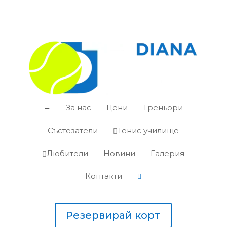
За нас
Цени
Треньори
a
Състезатели
Тенис училище

Любители
Новини
Галерия

Контакти

Резервирай корт