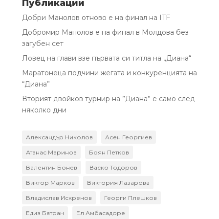
Публикации
Добри Манолов отново е на финал на ITF
Добромир Манолов е на финал в Молдова без
загубен сет
Ловец на глави взе първата си титла на „Диана“
Маратонеца подчини жегата и конкуренцията на
“Диана”
Вторият двойков турнир на ”Диана” е само след
няколко дни
Александър Николов
Асен Георгиев
Атанас Маринов
Боян Петков
Валентин Бонев
Васко Тодоров
Виктор Марков
Виктория Лазарова
Владислав Искренов
Георги Плешков
Едиз Батран
Ел Амбасадоре