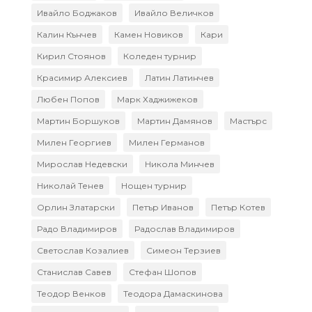
Ивайло Боджаков
Ивайло Величков
Калин Кънчев
Камен Новиков
Кари
Кирил Стоянов
Коледен турнир
Красимир Алексиев
Латин Латинчев
Любен Попов
Марк Хаджижеков
Мартин Боршуков
Мартин Дамянов
Мастърс
Милен Георгиев
Милен Германов
Мирослав Недевски
Никола Минчев
Николай Тенев
Нощен турнир
Орлин Златарски
Петър Иванов
Петър Котев
Радо Владимиров
Радослав Владимиров
Светослав Козалиев
Симеон Терзиев
Станислав Савев
Стефан Шопов
Теодор Венков
Теодора Дамаскинова