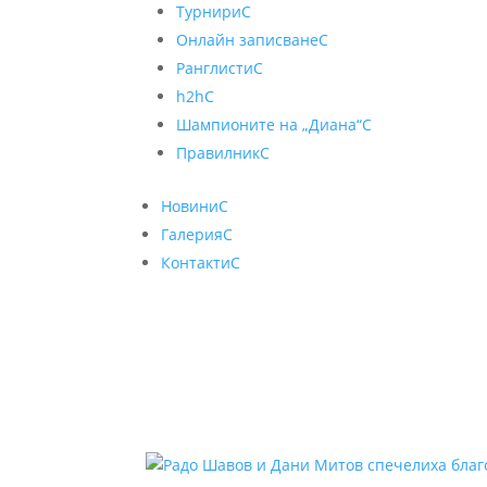
Турнири
C
Онлайн записване
C
Ранглисти
C
h2h
C
Шампионите на „Диана“
C
Правилник
C
Новини
C
Галерия
C
Контакти
C