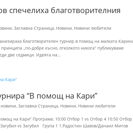
ов спечелиха благотворителния
овини
,
Заглавна Страница
,
Новини
,
Новини любители
ганизираха благотворителен турнир в помощ на малката Карина
 принципа „по-добре късно, отколкото никога“ публикуваме
еди две седмици. Идеята на...
урнира “В помощ на Кари”
 новини
,
Заглавна Страница
,
Новини
,
Новини любители
мощ на Кари” Програма: 10:00 Отбор 1 vs Отбор 4 10:50 Отбор 
0 Загубил vs Загубил Група 1 1.Радостин Шавов/Данаил Митов
.