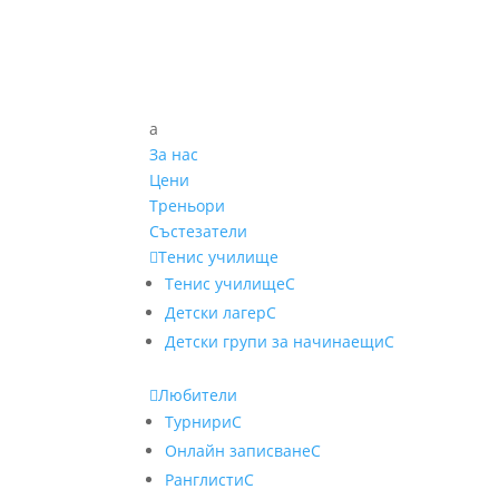
a
За нас
Цени
Треньори
Състезатели

Тенис училище
Тенис училище
C
Детски лагер
C
Детски групи за начинаещи
C

Любители
Турнири
C
Онлайн записване
C
Ранглисти
C