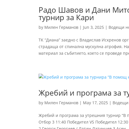
Радо Шавов и Дани Мит
турнир за Кари
by
Милен Германов
|
Jun 3, 2025
|
Водещи н
ТК “Диана” заедно с Владислав Искренов ор
страдаща от спинална мускулна атрофия. На
материал за събитието, което се проведе пр
Жребий и програма за т
by
Милен Германов
|
May 17, 2025
|
Водещи
Жребий и програма за утрешния турнир “В по
Отбор 3 11:40 Победител VS Победител 12:3
2.Георги Георгиев / Латин Латинчев 3.Асен..