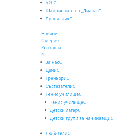
h2h
C
Шампионите на „Диана“
C
Правилник
C
Новини
Галерия
Контакти

За нас
C
Цени
C
Треньори
C
Състезатели
C
Тенис училище
C
Тенис училище
C
Детски лагер
C
Детски групи за начинаещи
C
Любители
C