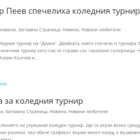
р Пеев спечелиха коледния турни
 новини
,
Заглавна Страница
,
Новини
,
Новини любители
дния турнир на “Диана”. Двойката, която спечели и турнира ‘’
разничния турнир като пак се справи със сериозни съперници. 
Калин Кънчев и...
а за коледния турнир
ни
,
Заглавна Страница
,
Новини
,
Новини любители
делението на утрешния коледен турнир. Ще се играе всеки срещ
очки разлика. Ако обаче графикът върви много назад, е възможн
ейма....