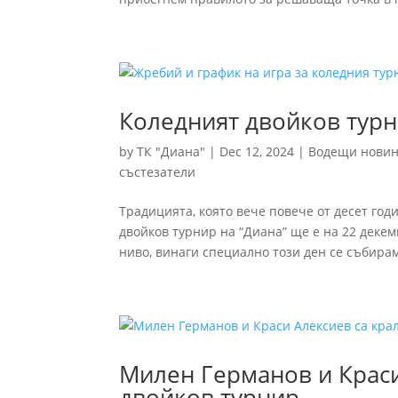
Коледният двойков турн
by
ТК "Диана"
|
Dec 12, 2024
|
Водещи нови
състезатели
Традицията, която вече повече от десет год
двойков турнир на “Диана” ще е на 22 деке
ниво, винаги специално този ден се събирам
Милен Германов и Краси
двойков турнир