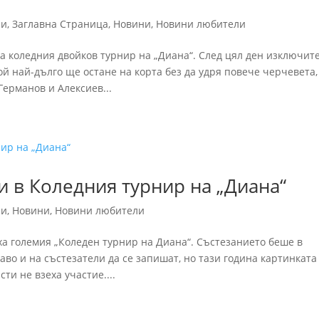
ни
,
Заглавна Страница
,
Новини
,
Новини любители
а коледния двойков турнир на „Диана“. След цял ден изключит
й най-дълго ще остане на корта без да удря повече черчевета,
Германов и Алексиев...
и в Коледния турнир на „Диана“
ни
,
Новини
,
Новини любители
а големия „Коледен турнир на Диана“. Състезанието беше в
аво и на състезатели да се запишат, но тази година картинката
и не взеха участие....