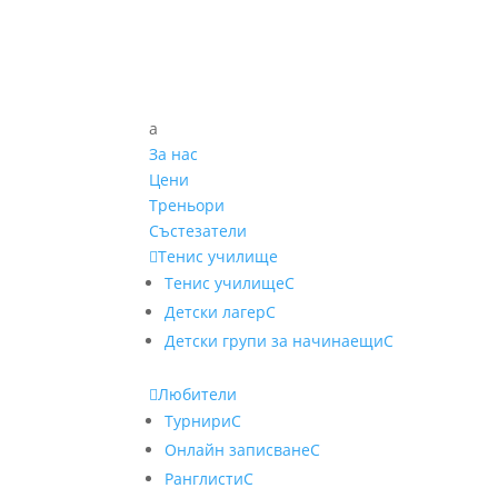
a
За нас
Цени
Треньори
Състезатели

Тенис училище
Тенис училище
C
Детски лагер
C
Детски групи за начинаещи
C

Любители
Турнири
C
Онлайн записване
C
Ранглисти
C