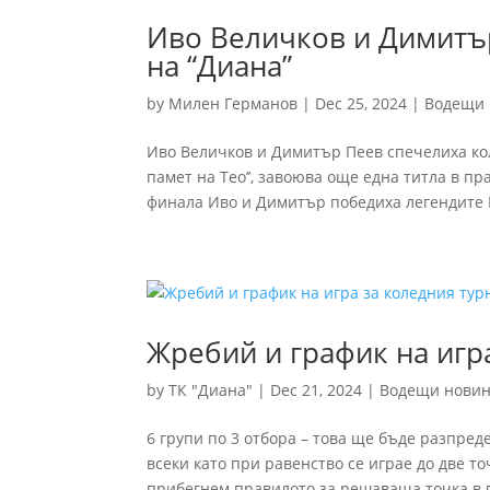
Иво Величков и Димитъ
на “Диана”
by
Милен Германов
|
Dec 25, 2024
|
Водещи
Иво Величков и Димитър Пеев спечелиха коле
памет на Тео’’, завоюва още една титла в п
финала Иво и Димитър победиха легендите 
Жребий и график на игр
by
ТК "Диана"
|
Dec 21, 2024
|
Водещи нови
6 групи по 3 отбора – това ще бъде разпре
всеки като при равенство се играе до две т
прибегнем правилото за решаваща точка в г