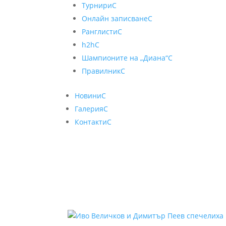
Турнири
C
Онлайн записване
C
Ранглисти
C
h2h
C
Шампионите на „Диана“
C
Правилник
C
Новини
C
Галерия
C
Контакти
C