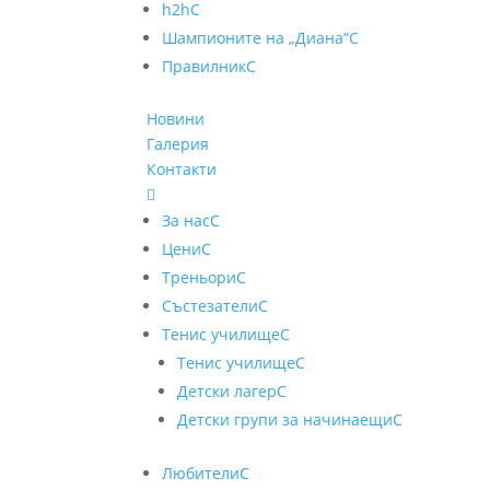
h2h
C
Шампионите на „Диана“
C
Правилник
C
Новини
Галерия
Контакти

За нас
C
Цени
C
Треньори
C
Състезатели
C
Тенис училище
C
Тенис училище
C
Детски лагер
C
Детски групи за начинаещи
C
Любители
C