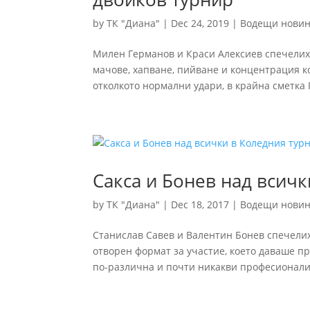
by
ТК "Диана"
|
Dec 24, 2019
|
Водещи нови
Милен Германов и Краси Алексиев спечелих
мачове, хапване, пийване и концентрация ко
отколкото нормални удари, в крайна сметка 
Сакса и Бонев над всичк
by
ТК "Диана"
|
Dec 18, 2017
|
Водещи нови
Станислав Савев и Валентин Бонев спечелих
отворен формат за участие, което даваше пр
по-различна и почти никакви професионалист