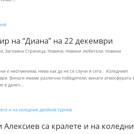
ир на “Диана” на 22 декември
ни
,
Заглавна Страница
,
Новини
,
Новини любители
,
Новини
ини е неотменима, няма как да не се случи и сега. Коледният
мври. Винаги имаме различни победители, винаги атмосферата 
е в далеч...
 Алексиев са кралете и на коледни