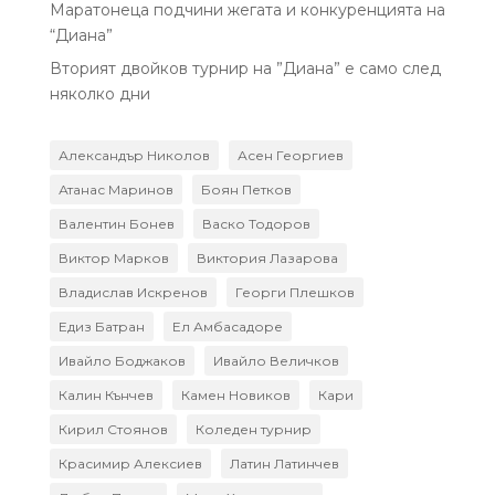
Маратонеца подчини жегата и конкуренцията на
“Диана”
Вторият двойков турнир на ”Диана” е само след
няколко дни
Александър Николов
Асен Георгиев
Атанас Маринов
Боян Петков
Валентин Бонев
Васко Тодоров
Виктор Марков
Виктория Лазарова
Владислав Искренов
Георги Плешков
Едиз Батран
Ел Амбасадоре
Ивайло Боджаков
Ивайло Величков
Калин Кънчев
Камен Новиков
Кари
Кирил Стоянов
Коледен турнир
Красимир Алексиев
Латин Латинчев