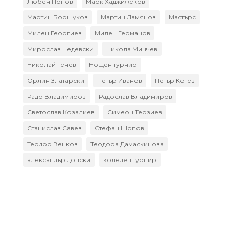
Любен Попов
Марк Хаджижеков
Мартин Боршуков
Мартин Дамянов
Мастърс
Милен Георгиев
Милен Германов
Мирослав Недевски
Никола Минчев
Николай Тенев
Нощен турнир
Орлин Златарски
Петър Иванов
Петър Котев
Радо Владимиров
Радослав Владимиров
Светослав Козалиев
Симеон Терзиев
Станислав Савев
Стефан Шопов
Теодор Венков
Теодора Дамаскинова
александър донски
коледен турнир