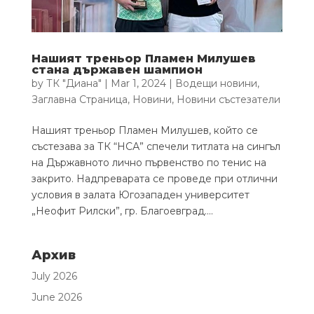
Нашият треньор Пламен Милушев
стана държавен шампион
by
ТК "Диана"
|
Mar 1, 2024
|
Водещи новини
,
Заглавна Страница
,
Новини
,
Новини състезатели
Нашият треньор Пламен Милушев, който се
състезава за ТК “НСА” спечели титлата на сингъл
на Държавното лично първенство по тенис на
закрито. Надпреварата се проведе при отлични
условия в залата Югозападен университет
„Неофит Рилски”, гр. Благоевград....
Архив
July 2026
June 2026