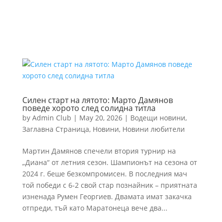
Силен старт на лятото: Марто Дамянов
поведе хорото след солидна титла
by
Admin Club
|
May 20, 2026
|
Водещи новини
,
Заглавна Страница
,
Новини
,
Новини любители
Мартин Дамянов спечели втория турнир на
„Диана“ от летния сезон. Шампионът на сезона от
2024 г. беше безкомпромисен. В последния мач
той победи с 6-2 свой стар познайник – приятната
изненада Румен Георгиев. Двамата имат закачка
отпреди, тъй като Маратонеца вече два...