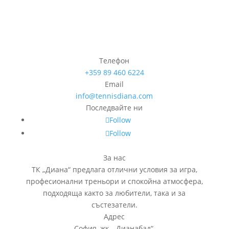
Телефон
+359 89 460 6224­
Email
info@tennisdiana.com
Последвайте ни
Follow
Follow
За нас
ТК „Диана“ предлага отлични условия за игра,
професионални треньори и спокойна атмосфера,
подходяща както за любители, така и за
състезатели.
Адрес
София, жк.
„
Дианабад
“
,