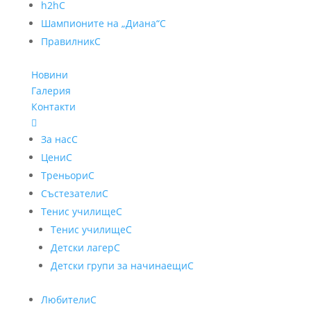
h2h
C
Шампионите на „Диана“
C
Правилник
C
Новини
Галерия
Контакти

За нас
C
Цени
C
Треньори
C
Състезатели
C
Тенис училище
C
Тенис училище
C
Детски лагер
C
Детски групи за начинаещи
C
Любители
C