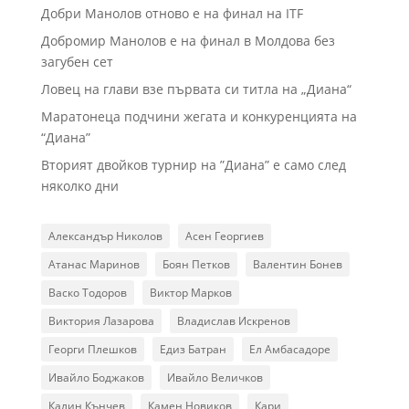
Добри Манолов отново е на финал на ITF
Добромир Манолов е на финал в Молдова без
загубен сет
Ловец на глави взе първата си титла на „Диана“
Маратонеца подчини жегата и конкуренцията на
“Диана”
Вторият двойков турнир на ”Диана” е само след
няколко дни
Александър Николов
Асен Георгиев
Атанас Маринов
Боян Петков
Валентин Бонев
Васко Тодоров
Виктор Марков
Виктория Лазарова
Владислав Искренов
Георги Плешков
Едиз Батран
Ел Амбасадоре
Ивайло Боджаков
Ивайло Величков
Калин Кънчев
Камен Новиков
Кари