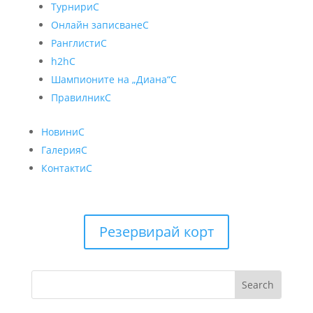
Турнири
C
Онлайн записване
C
Ранглисти
C
h2h
C
Шампионите на „Диана“
C
Правилник
C
Новини
C
Галерия
C
Контакти
C
Резервирай корт