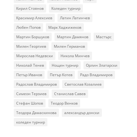
Кирил Стоянов
Коледен турнир
Красимир Алексиев
Латин Латинчев
Любен Попов
Марк Хаджижеков
Мартин Боршуков
Мартин Дамянов
Мастърс
Милен Георгиев
Милен Германов
Мирослав Недевски
Никола Минчев
Николай Тенев
Нощен турнир
Орлин Златарски
Петър Иванов
Петър Котев
Радо Владимиров
Радослав Владимиров
Светослав Козалиев
Симеон Терзиев
Станислав Савев
Стефан Шопов
Теодор Венков
Теодора Дамаскинова
александър донски
коледен турнир