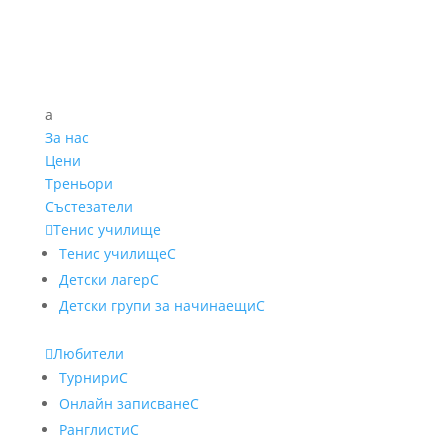
a
За нас
Цени
Треньори
Състезатели

Тенис училище
Тенис училище
C
Детски лагер
C
Детски групи за начинаещи
C

Любители
Турнири
C
Онлайн записване
C
Ранглисти
C