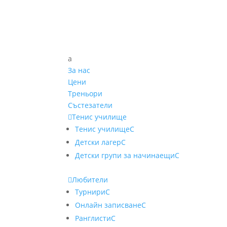
a
За нас
Цени
Треньори
Състезатели

Тенис училище
Тенис училище
C
Детски лагер
C
Детски групи за начинаещи
C

Любители
Турнири
C
Онлайн записване
C
Ранглисти
C