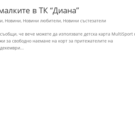
-малките в ТК “Диана”
ни
,
Новини
,
Новини любители
,
Новини състезатели
 съобщи, че вече можете да използвате детска карта MultiSport 
жи за свободно наемане на корт за притежателите на
 декември...