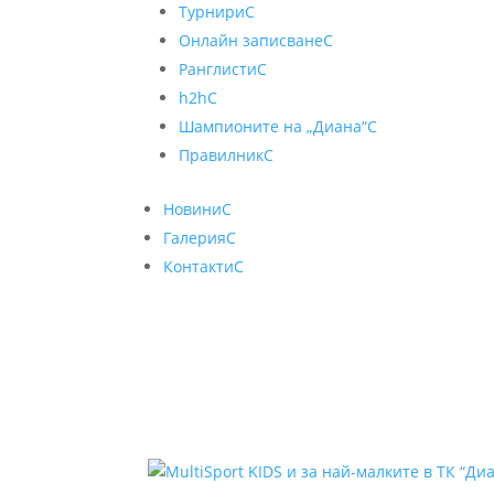
Турнири
C
Онлайн записване
C
Ранглисти
C
h2h
C
Шампионите на „Диана“
C
Правилник
C
Новини
C
Галерия
C
Контакти
C