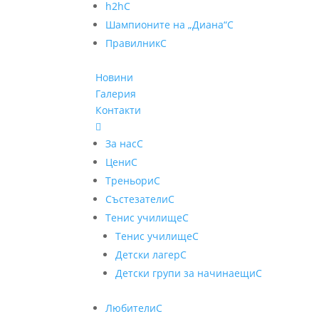
h2h
C
Шампионите на „Диана“
C
Правилник
C
Новини
Галерия
Контакти

За нас
C
Цени
C
Треньори
C
Състезатели
C
Тенис училище
C
Тенис училище
C
Детски лагер
C
Детски групи за начинаещи
C
Любители
C