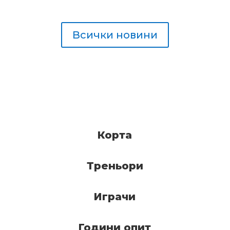
Всички новини
Корта
Треньори
Играчи
Години опит