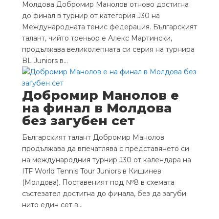
Молдова Добромир Манолов отново достигна
до финал в турнир от категория J30 на
Международната тенис федерация. Българският
талант, чийто треньор е Алекс Мартински,
продължава великолепната си серия на турнира
BL Juniors в...
Добромир Манолов е
на финал в Молдова
без загубен сет
Българският талант Добромир Манолов
продължава да впечатлява с представянето си
на международния турнир J30 от календара на
ITF World Tennis Tour Juniors в Кишинев
(Молдова). Поставеният под №8 в схемата
състезател достигна до финала, без да загуби
нито един сет в...